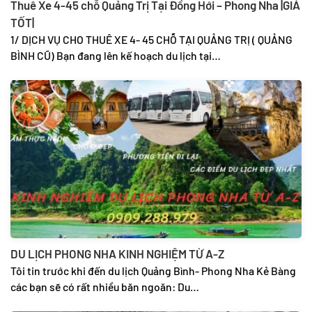
Thuê Xe 4-45 chỗ Quảng Trị Tại Đồng Hới – Phong Nha |GIÁ
TỐT|
1/ DỊCH VỤ CHO THUÊ XE 4- 45 CHỖ TẠI QUẢNG TRỊ ( QUẢNG
BÌNH CŨ) Bạn đang lên kế hoạch du lịch tại…
DU LỊCH PHONG NHA KINH NGHIỆM TỪ A-Z
Tôi tin trước khi đến du lịch Quảng Bình- Phong Nha Kẻ Bàng
các bạn sẽ có rất nhiều băn ngoăn: Du…