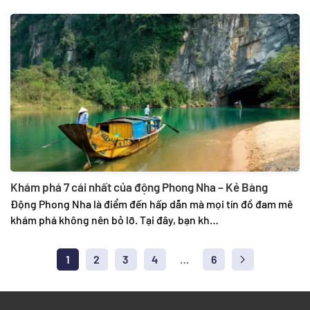
Khám phá 7 cái nhất của động Phong Nha – Kẻ Bàng
Động Phong Nha là điểm đến hấp dẫn mà mọi tín đồ đam mê
khám phá không nên bỏ lỡ. Tại đây, bạn kh…
1
2
3
4
…
6