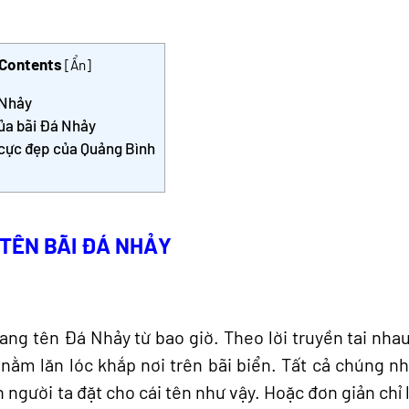
 Contents
[
Ẩn
]
 Nhảy
của bãi Đá Nhảy
 cực đẹp của Quảng Bình
TÊN BÃI ĐÁ NHẢY
ng tên Đá Nhảy từ bao giờ. Theo lời truyền tai nhau
nằm lăn lóc khắp nơi trên bãi biển. Tất cả chúng như
 người ta đặt cho cái tên như vậy. Hoặc đơn giản chỉ l