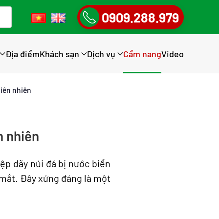
0909.288.979
Địa điểm
Khách sạn
Dịch vụ
Cẩm nang
Video
hiên nhiên
n nhiên
iệp dãy núi đá bị nước biển
 mắt. Đây xứng đáng là một