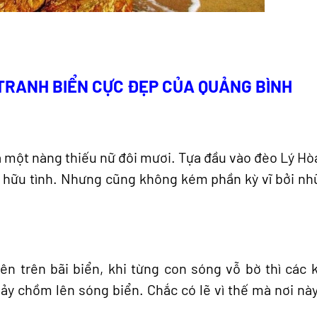
TRANH BIỂN CỰC ĐẸP CỦA QUẢNG BÌNH
một nàng thiếu nữ đôi mươi. Tựa đầu vào đèo Lý Hòa
 hữu tình. Nhưng cũng không kém phần kỳ vĩ bởi nh
ên trên bãi biển, khi từng con sóng vỗ bờ thì các k
ảy chồm lên sóng biển. Chắc có lẽ vì thế mà nơi này