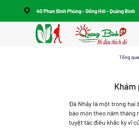
40 Phan Đình Phùng - Đồng Hới - Quảng Bình
Skip to main content
Tổng qu
Khám p
Đá Nhảy là một trong hai b
bào mòn theo năm tháng nh
tuyệt tác điêu khắc kỳ vĩ c