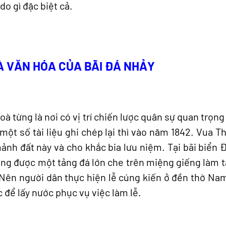
o gì đặc biệt cả.
À VĂN HÓA CỦA BÃI ĐÁ NHẢY
à từng là nơi có vị trí chiến lược quân sự quan trọng 
một số tài liệu ghi chép lại thì vào năm 1842. Vua T
ảnh đất này và cho khắc bia lưu niệm. Tại bãi biển Đ
ếng được một tảng đá lớn che trên miệng giếng làm t
 Nên người dân thực hiện lễ cúng kiến ở đền thờ Na
 để lấy nước phục vụ việc làm lễ.