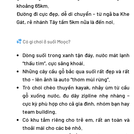
khoảng 65km.
Đường đi cực đẹp, dễ di chuyển – từ ngã ba Khe
Gát, rẽ nhánh Tây tầm 5km nữa là đến nơi.
Có gì chơi ở suối Moọc?
Dòng suối trong xanh tận đáy, nước mát lạnh
“thấu tim”, cực sảng khoái.
Những cây cầu gỗ bắc qua suối rất đẹp và rất
thơ – lên ảnh là auto “thơm mùi rừng”.
Trò chơi chèo thuyền kayak, nhảy ùm từ cầu
gỗ xuống nước, đu dây zipline nhẹ nhàng –
cực kỳ phù hợp cho cả gia đình, nhóm bạn hay
team building.
Có khu tắm riêng cho trẻ em, rất an toàn và
thoải mái cho các bé nhỏ.