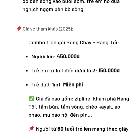
đồ bên sông vào buổi sớm, trẻ em nô đùa
nghịch ngợm bên bờ sông…
Giá vé tham khảo (2025):
Combo trọn gói Sông Chày – Hang Tối:
Người lớn:
450.000đ
Trẻ em từ 1m1 đến dưới 1m3:
150.000đ
Trẻ dưới 1m1:
Miễn phí
Giá đã bao gồm: zipline, khám phá Hang
Tối, tắm bùn, tắm sông, chèo kayak, áo
phao, mũ bảo hộ, đèn pin…
Người
từ 60 tuổi trở lên
mang theo giấy