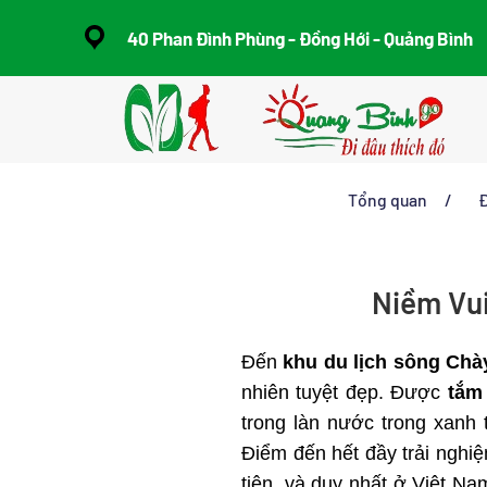
40 Phan Đình Phùng - Đồng Hới - Quảng Bình
Skip to main content
Tổng quan
Đ
Niềm Vui
Đến
khu du lịch sông Chà
nhiên tuyệt đẹp. Được
tắm
trong làn nước trong xanh 
Điểm đến hết đầy trải nghi
tiên, và duy nhất ở Việt N