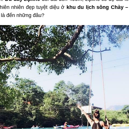
hiên nhiên đẹp tuyệt diệu ở
khu du lịch sông Chày –
là đến những đâu?