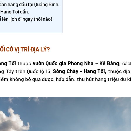
 dẫn hàng đầu tại Quảng Bình.
 Hang Tối cần.
lên lịch đi ngay thôi nào!
I CÓ VỊ TRÍ ĐỊA LÝ?
ang Tối
thuộc
vườn Quốc gia
Phong Nha – Kẻ Bàng
; cá
g Tây trên Quốc lộ 15.
Sông Chày – Hang Tối,
thuộc địa
điểm không bỏ qua được, hấp dẫn; thu hút hàng triệu du