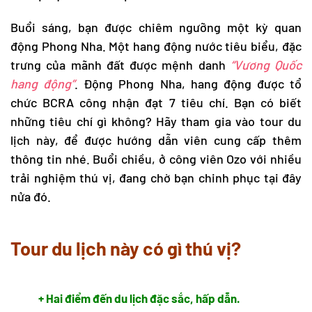
Buổi sáng, bạn được chiêm ngưỡng một kỳ quan
động Phong Nha. Một hang động nước tiêu biểu, đặc
trưng của mãnh đất được mệnh danh
“Vương Quốc
hang động”
. Động Phong Nha, hang động được tổ
chức BCRA công nhận đạt 7 tiêu chí. Bạn có biết
những tiêu chí gì không? Hãy tham gia vào tour du
lịch này, để được hướng dẫn viên cung cấp thêm
thông tin nhé. Buổi chiều, ở công viên Ozo với nhiều
trải nghiệm thú vị, đang chờ bạn chinh phục tại đây
nửa đó.
Tour du lịch này có gì thú vị?
+ Hai điểm đến du lịch đặc sắc, hấp dẫn.