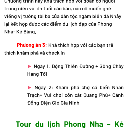
Chương trình này khá thích hợp với đoàn có người
trung niên và lớn tuổi các bác, các cô muốn ghé
viếng vị tướng tài ba của dân tộc ngắm biển đá Nhảy
lại kết hợp được các điểm du lịch đẹp của Phong
Nha- Kẻ Bàng.
Phương án 3:
Khá thích hợp với các bạn trẻ
thích khám phá và check in
►
Ngày 1: Động Thiên Đường + Sông Chày
Hang Tối
►
Ngày 2: Khám phá chợ cá biển Nhân
Trạch+ Vui chơi cồn cát Quang Phú+ Cánh
Đồng Điện Gió Gia Ninh
Tour du lịch Phong Nha
– Kẻ