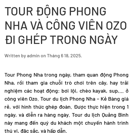
TOUR ĐỘNG PHONG
NHA VÀ CÔNG VIÊN OZO
ĐI GHÉP TRONG NGÀY
Written by
admin
on
Tháng 6 18, 2025
.
Tour Phong Nha trong ngày, tham quan động Phong
Nha, rồi tham gia chuỗi trò chơi trên cây, hay trải
nghiệm các hoạt động: bơi lội, chèo kayak, sup,… ở
công viên Ozo.
Tour du lịch Phong Nha
– Kẻ Bàng giá
rẻ, với hình thức ghép đoàn. Được thực hiện trong 1
ngày, và diễn ra hàng ngày.
Tour du lịch Quảng Bình
này mang đến quý du khách một chuyến hành trình
thú vị, đặc sắc, và hấp dẫn.