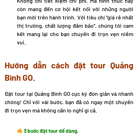
Không chỉ tiết kiệm chi phí. Mà hình thức này
còn mang đến cơ hội kết nối với những người
bạn mới trên hành trình. Với tiêu chí “giá rẻ nhất
thị trường, chất lượng đảm bảo”, chúng tôi cam
kết mang lại cho bạn chuyến đi trọn vẹn niềm
vui.
Hướng dẫn cách đặt tour Quảng
Bình GO.
Đặt tour tại Quảng Bình GO cực kỳ đơn giản và nhanh
chóng! Chỉ với vài bước, bạn đã có ngay một chuyến
đi trọn vẹn mà không cần lo nghĩ gì cả.
3 bước đặt tour dể dàng.