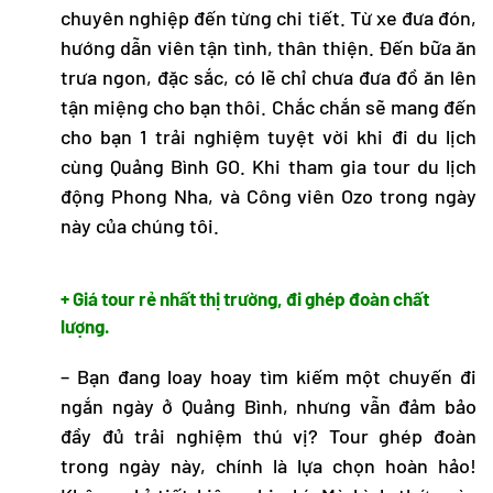
chuyên nghiệp đến từng chi tiết. Từ xe đưa đón,
hướng dẫn viên tận tình, thân thiện. Đến bữa ăn
trưa ngon, đặc sắc, có lẽ chỉ chưa đưa đồ ăn lên
tận miệng cho bạn thôi. Chắc chắn sẽ mang đến
cho bạn 1 trải nghiệm tuyệt vời khi đi du lịch
cùng Quảng Bình GO. Khi tham gia tour du lịch
động Phong Nha, và Công viên Ozo trong ngày
này của chúng tôi.
+ Giá tour rẻ nhất thị trường, đi ghép đoàn chất
lượng.
– Bạn đang loay hoay tìm kiếm một chuyến đi
ngắn ngày ở Quảng Bình, nhưng vẫn đảm bảo
đầy đủ trải nghiệm thú vị? Tour ghép đoàn
trong ngày này, chính là lựa chọn hoàn hảo!