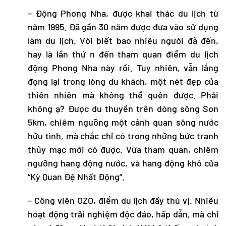
– Động Phong Nha, được khai thác du lịch từ
năm 1995. Đã gần 30 năm được đưa vào sử dụng
làm du lịch. Với biết bao nhiêu người đã đến,
hay là lần thứ n đến tham quan điểm du lịch
động Phong Nha này rồi. Tuy nhiên, vẫn lắng
đọng lại trong lòng du khách, một nét đẹp của
thiên nhiên mà không thể quên được. Phải
không ạ? Được du thuyền trên dòng sông Son
5km, chiêm ngưỡng một cảnh quan sông nước
hữu tình, mà chắc chỉ có trong những bức tranh
thủy mạc mới có được. Vừa tham quan, chiêm
ngưỡng hang động nước, và hang động khô của
“Kỳ Quan Đệ Nhất Động”.
– Công viên OZO, điểm du lịch đầy thú vị. Nhiều
hoạt động trải nghiệm độc đáo, hấp dẫn, mà chỉ