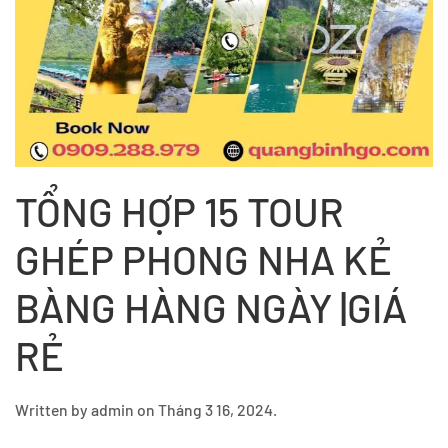
TỔNG HỢP 15 TOUR
GHÉP PHONG NHA KẺ
BÀNG HÀNG NGÀY |GIÁ
RẺ
Written by
admin
on
Tháng 3 16, 2024
.