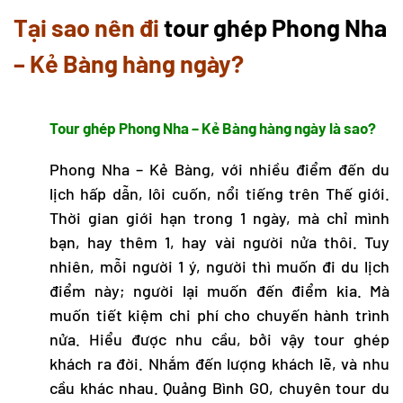
Tại sao nên đi
tour ghép Phong Nha
– Kẻ Bàng hàng ngày?
Tour ghép Phong Nha – Kẻ Bàng hàng ngày là sao?
Phong Nha – Kẻ Bàng, với nhiều điểm đến du
lịch hấp dẫn, lôi cuốn, nổi tiếng trên Thế giới.
Thời gian giới hạn trong 1 ngày, mà chỉ mình
bạn, hay thêm 1, hay vài người nửa thôi. Tuy
nhiên, mỗi người 1 ý, người thì muốn đi du lịch
điểm này; người lại muốn đến điểm kia. Mà
muốn tiết kiệm chi phí cho chuyến hành trình
nửa. Hiểu được nhu cầu, bởi vậy tour ghép
khách ra đời. Nhắm đến lượng khách lẽ, và nhu
cầu khác nhau. Quảng Bình GO, chuyên
tour du