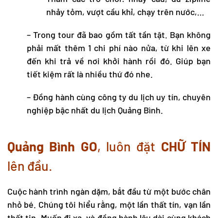
nhảy tỏm, vượt cầu khỉ, chạy trên nước,…
– Trong tour đã bao gồm tất tần tật. Bạn không
phải mất thêm 1 chi phí nào nửa, từ khi lên xe
đến khi trả về nơi khởi hành rồi đó. Giúp bạn
tiết kiệm rất là nhiều thứ đó nhe.
– Đồng hành cùng công ty du lịch uy tín, chuyên
nghiệp bậc nhất
du lịch Quảng Bình
.
Quảng Bình GO
, luôn đặt
CHỮ TÍN
lên đầu.
Cuộc hành trình ngàn dặm, bắt đầu từ một bước chân
nhỏ bé. Chúng tôi hiểu rằng, một lần thất tín, vạn lần
thất tin. Muốn đi xa, và đồng hành lâu dài cùng khách