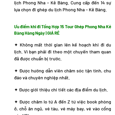
lịch Phong Nha
– Kẻ Bàng. Cung cấp đến 14 sự
lựa chọn đi ghép
du lịch Phong Nha
– Kẻ Bàng.
Ưu điểm khi đi Tổng Hợp 15 Tour Ghép Phong Nha Kẻ
Bàng Hàng Ngày | GIÁ RẺ
✦ Không mất thời gian lên kế hoạch khi đi du
lịch. Vì bạn phải đi theo một chuyến tham quan
đã được chuẩn bị trước.
✦ Được hướng dẫn viên chăm sóc tận tình, chu
đáo và chuyên nghiệp nhất.
✦ Được giới thiệu chi tiết các địa điểm du lịch.
✦ Được chăm lo từ A đến Z từ việc book phòng
ở, chỗ ăn ngủ, vé tàu, vé máy bay, vé vào cổng