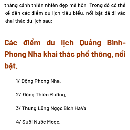
thắng cảnh thiên nhiên đẹp mê hồn. Trong đó có thể
kể đến các điểm du lịch tiêu biểu, nổi bật đã đi vào
khai thác du lịch sau:
Các điểm du lịch Quảng Bình-
Phong Nha khai thác phổ thông, nổi
bật.
1/ Động Phong Nha.
2/ Động Thiên Đường.
3/ Thung Lũng Ngọc Bích HaVa
4/ Suối Nước Moọc.