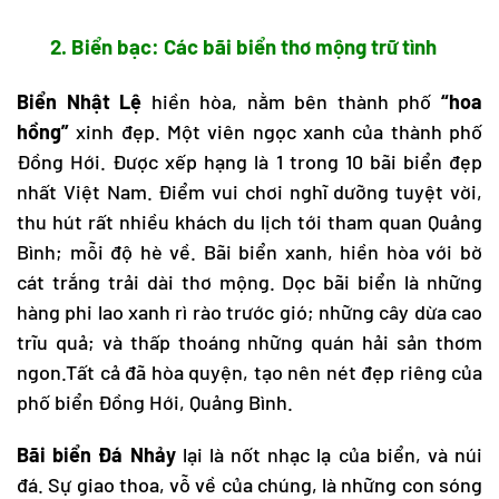
2. Biển bạc: Các bãi biển thơ mộng trữ tình
Biển Nhật Lệ
hiền hòa, nằm bên thành phố
“hoa
hồng”
xinh đẹp. Một viên ngọc xanh của thành phố
Đồng Hới. Được xếp hạng là 1 trong 10 bãi biển đẹp
nhất Việt Nam. Điểm vui chơi nghĩ dưỡng tuyệt vời,
thu hút rất nhiều khách du lịch tới tham quan Quảng
Bình; mỗi độ hè về. Bãi biển xanh, hiền hòa với bờ
cát trắng trải dài thơ mộng. Dọc bãi biển là những
hàng phi lao xanh rì rào trước gió; những cây dừa cao
trĩu quả; và thấp thoáng những quán hải sản thơm
ngon.Tất cả đã hòa quyện, tạo nên nét đẹp riêng của
phố biển Đồng Hới, Quảng Bình.
Bãi biển Đá Nhảy
lại là nốt nhạc lạ của biển, và núi
đá. Sự giao thoa, vỗ về của chúng, là những con sóng