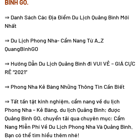
BÌNH GO.
⇒
Danh Sách Các Địa Điểm Du Lịch Quảng Bình Mới
Nhất
⇒
Du Lịch Phong Nha- Cẩm Nang Từ A_Z
QuangBinhGO
⇒
Hướng Dẫn Du Lịch Quảng Bình đi VUI VẺ – GIÁ CỰC
RẺ “2021”
⇒
Phong Nha Kẻ Bàng Những Thông Tin Cần Biết
⇒ Tất tần tật kinh nghiệm,
cẩm nang về du lịch
Phong Nha
– Kẻ Bàng,
du lịch Quảng Bình
; được
Quảng Bình GO, chuyển tải qua chuyên mục:
Cẩm
Nang Miễn Phí Về Du Lịch Phong Nha Và Quảng Bình
.
Bạn có thể tìm hiểu thêm nhé!