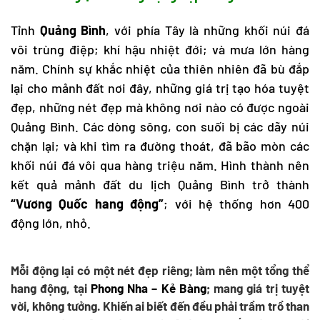
Tỉnh
Quảng Bình
, với phía Tây là những khối núi đá
vôi trùng điệp; khí hậu nhiệt đới; và mưa lớn hàng
năm. Chính sự khắc nhiệt của thiên nhiên đã bù đắp
lại cho mảnh đất nơi đây, những giá trị tạo hóa tuyệt
đẹp, những nét đẹp mà không nơi nào có được ngoài
Quảng Bình. Các dòng sông, con suối bị các dãy núi
chặn lại; và khi tìm ra đường thoát, đã bão mòn các
khối núi đá vôi qua hàng triệu năm. Hình thành nên
kết quả mảnh đất
du lịch Quảng Bình
trở thành
“Vương Quốc hang động”
; với hệ thống hơn 400
động lớn, nhỏ.
Mỗi động lại có một nét đẹp riêng; làm nên một tổng thể
hang động, tại
Phong Nha – Kẻ Bàng
; mang giá trị tuyệt
vời, không tưởng. Khiến ai biết đến đều phải trầm trồ than