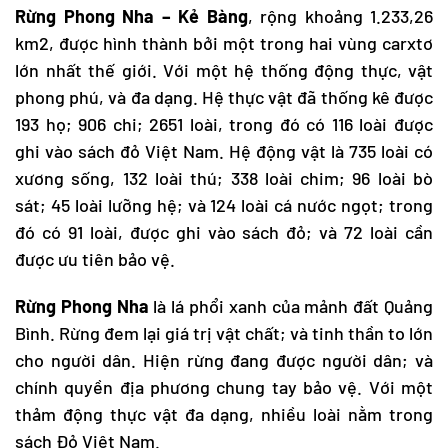
Rừng
Phong Nha – Kẻ Bàng
, rộng khoảng 1.233,26
km2, được hình thành bởi một trong hai vùng carxtơ
lớn nhất thế giới. Với một hệ thống động thực, vật
phong phú, và đa dạng. Hệ thực vật đã thống kê được
193 họ; 906 chi; 2651 loài, trong đó có 116 loài được
ghi vào sách đỏ Việt Nam. Hệ động vật là 735 loài có
xương sống, 132 loài thú; 338 loài chim; 96 loài bò
sát; 45 loài lưỡng hệ; và 124 loài cá nước ngọt; trong
đó có 91 loài, được ghi vào sách đỏ; và 72 loài cần
được ưu tiên bảo vệ.
Rừng Phong Nha
là lá phổi xanh của mảnh đất Quảng
Bình. Rừng đem lại giá trị vật chất; và tinh thần to lớn
cho người dân. Hiện rừng đang được người dân; và
chính quyền địa phương chung tay bảo vệ. Với một
thảm động thực vật đa dạng, nhiều loài nằm trong
sách Đỏ Việt Nam.