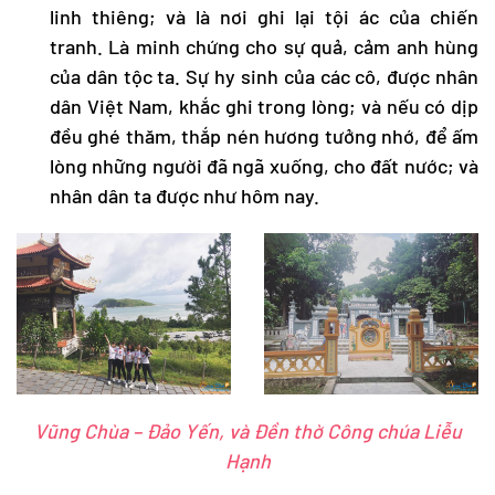
linh thiêng; và là nơi ghi lại tội ác của chiến
tranh. Là minh chứng cho sự quả, cảm anh hùng
của dân tộc ta. Sự hy sinh của các cô, được nhân
dân Việt Nam, khắc ghi trong lòng; và nếu có dịp
đều ghé thăm, thắp nén hương tưởng nhớ, để ấm
lòng những người đã ngã xuống, cho đất nước; và
nhân dân ta được như hôm nay.
Vũng Chùa – Đảo Yến, và Đền thờ Công chúa Liễu
Hạnh