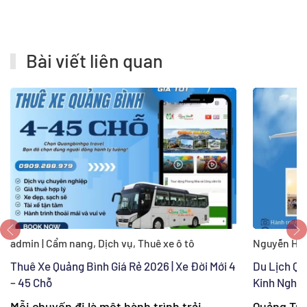
Bài viết liên quan
admin | Cẩm nang, Dịch vụ, Thuê xe ô tô
Nguyễn Hươ
Thuê Xe Quảng Bình Giá Rẻ 2026 | Xe Đời Mới 4
Du Lịch Qu
– 45 Chỗ
Kinh Nghi
Mỗi chuyến đi là một hành trình trải
Quảng Trị