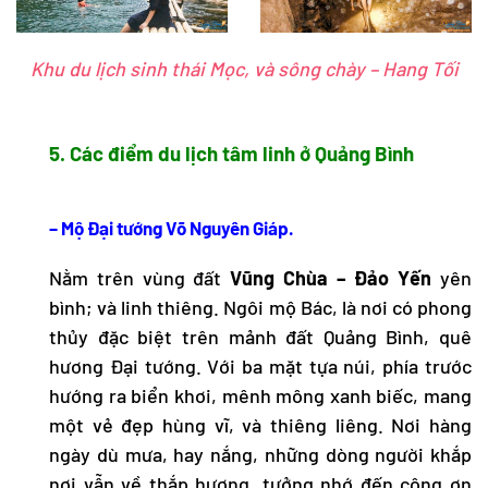
Khu du lịch sinh thái Mọc, và sông chày – Hang Tối
5. Các điểm du lịch tâm linh ở Quảng Bình
– Mộ Đại tướng Võ Nguyên Giáp.
Nằm trên vùng đất
Vũng Chùa – Đảo Yến
yên
bình; và linh thiêng. Ngôi mộ Bác, là nơi có phong
thủy đặc biệt trên mảnh đất Quảng Bình, quê
hương Đại tướng. Với ba mặt tựa núi, phía trước
hướng ra biển khơi, mênh mông xanh biếc, mang
một vẻ đẹp hùng vĩ, và thiêng liêng. Nơi hàng
ngày dù mưa, hay nắng, những dòng người khắp
nơi vẫn về thắp hương, tưởng nhớ đến công ơn