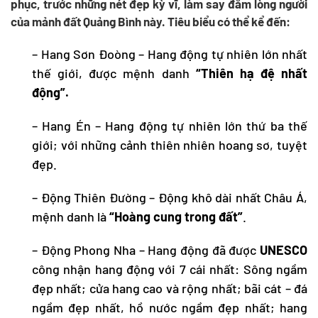
phục, trước những nét đẹp kỳ vĩ, làm say đắm lòng người
của mảnh đất
Quảng Bình
này. Tiêu biểu có thể kể đến:
–
Hang Sơn Đoòng
– Hang động tự nhiên lớn nhất
thế giới, được mệnh danh
“Thiên hạ đệ nhất
động”.
–
Hang Én
– Hang động tự nhiên lớn thứ ba thế
giới; với những cảnh thiên nhiên hoang sơ, tuyệt
đẹp.
–
Động Thiên Đường
– Động khô dài nhất Châu Á,
mệnh danh là
“Hoàng cung trong đất”
.
–
Động Phong Nha
– Hang động đã được
UNESCO
công nhận hang động với 7 cái nhất: Sông ngầm
đẹp nhất; cửa hang cao và rộng nhất; bãi cát – đá
ngầm đẹp nhất, hồ nước ngầm đẹp nhất; hang