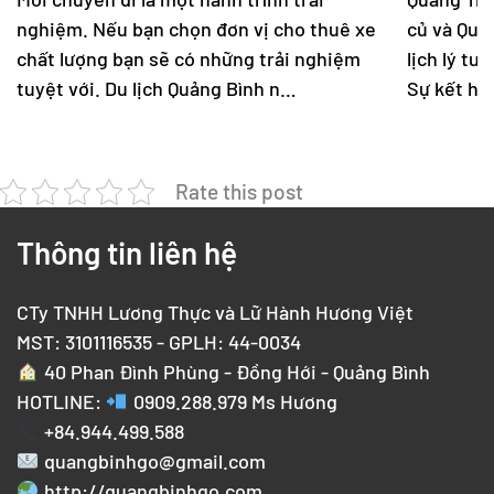
nghiệm. Nếu bạn chọn đơn vị cho thuê xe
củ và Quản
chất lượng bạn sẽ có những trải nghiệm
lịch lý tư
tuyệt với. Du lịch Quảng Bình n…
Sự kết hợ
Rate this post
Thông tin liên hệ
CTy TNHH Lương Thực và Lữ Hành Hương Việt
MST: 3101116535 - GPLH: 44-0034
40 Phan Đình Phùng - Đồng Hới - Quảng Bình
HOTLINE:
0909.288.979
Ms Hương
+84.944.499.588
quangbinhgo@gmail.com
http://quangbinhgo.com