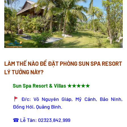
LÀM THẾ NÀO ĐỂ ĐẶT PHÒNG SUN SPA RESORT
LÝ TƯỞNG NÀY?
Sun Spa Resort & Villas ★★★★★
Đ/c: Võ Nguyên Giáp, Mỹ Cảnh, Bảo Ninh,
Đồng Hới, Quảng Bình.
☎ Lễ Tân: 02323.842.999