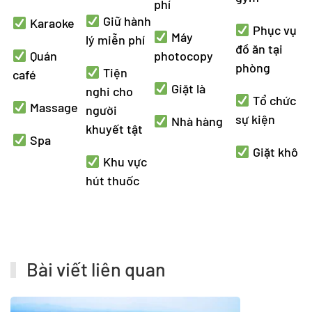
phí
Giữ hành
Karaoke
Phục vụ
Máy
lý miễn phí
đồ ăn tại
Quán
photocopy
phòng
Tiện
café
Giặt là
nghi cho
Tổ chức
Massage
người
sự kiện
Nhà hàng
khuyết tật
Spa
Giặt khô
Khu vực
hút thuốc
Bài viết liên quan