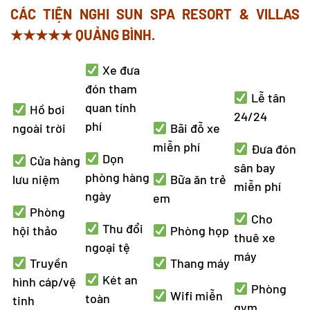
CÁC TIỆN NGHI SUN SPA RESORT & VILLAS
★★★★★ QUẢNG BÌNH.
Xe đưa
đón tham
Lễ tân
quan tính
Hồ bơi
24/24
phí
ngoài trời
Bãi đỗ xe
miễn phí
Đưa đón
Dọn
Cửa hàng
sân bay
phòng hàng
lưu niệm
Bữa ăn trẻ
miễn phí
ngày
em
Phòng
Cho
Thu đổi
hội thảo
Phòng họp
thuê xe
ngoại tệ
máy
Truyền
Thang máy
Két an
hình cáp/vệ
Phòng
Wifi miễn
toàn
tinh
gym