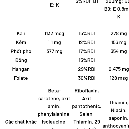
5%RDI; B1
200mg; B
E; K
B9; E 0.8m
K
Kali
1132 mcg
15%RDI
278 mg
Kẽm
1.1 mg
12%RDI
156 mg
Phốt pho
377 mg
17%RDI
354 mg
Đồng
15%RDI
Mangan
29%RDI
0.475 mg
Folate
30%RDI
128 msg
Beta-
Riboflavin,
carotene, axit
Axit
Thiamin,
amin:
pantothenic,
Niacin,
phenylalanine,
Selen,
saponin,
Các chất khác
isoleucine,
Thiamin, 29
anthocyani