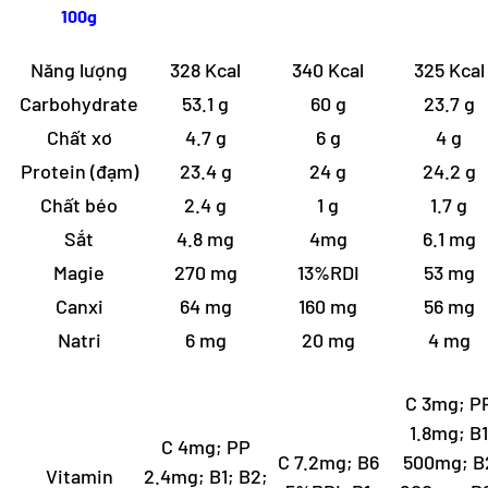
100g
Năng lượng
328 Kcal
340 Kcal
325 Kcal
Carbohydrate
53.1 g
60 g
23.7 g
Chất xơ
4.7 g
6 g
4 g
Protein (đạm)
23.4 g
24 g
24.2 g
Chất béo
2.4 g
1 g
1.7 g
Sắt
4.8 mg
4mg
6.1 mg
Magie
270 mg
13%RDI
53 mg
Canxi
64 mg
160 mg
56 mg
Natri
6 mg
20 mg
4 mg
C 3mg; P
1.8mg; B1
C 4mg; PP
C 7.2mg; B6
500mg; B
Vitamin
2.4mg; B1; B2;