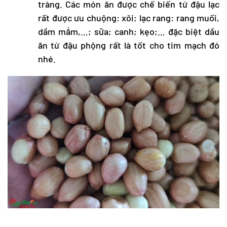
tràng. Các món ăn được chế biến từ đậu lạc
rất được ưu chuộng: xôi; lạc rang: rang muối,
dầm mắm,…; sữa; canh; kẹo;… đặc biệt dầu
ăn từ đậu phộng rất là tốt cho tim mạch đó
nhé.