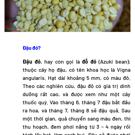
Đậu đỏ?
Đậu đỏ
, hay còn gọi là
đỗ đỏ
(Azuki bean);
thuộc cây họ đậu, có tên khoa học là Vigna
angularis. Hạt dài khoảng 5 mm, có màu đỏ.
Theo các nghiên cứu, đậu đỏ có giá trị dinh
dưỡng rất cao, và được xem như một cây
thuốc quý. Vào tháng 6, tháng 7 đậu bắt đầu
ra hoa, và tháng 7, tháng 8 sẽ đậu quả. Sau
một thời gian, quả chuyển sang màu đen, thì
thu hoạch, đem phơi nắng từ 3 – 4 ngày rồi
tách lấy hạt, làm sạch bụi. Đậu sẽ được phơi