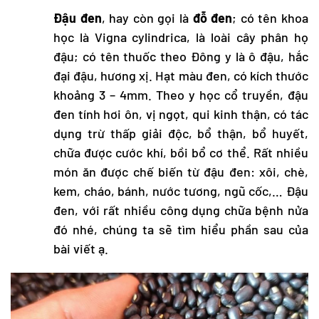
Đậu đen
, hay còn gọi là
đỗ đen
; có tên khoa
học là Vigna cylindrica, là loài cây phân họ
đậu; có tên thuốc theo Đông y là ô đậu, hắc
đại đậu, hương xị. Hạt màu đen, có kích thước
khoảng 3 – 4mm. Theo y học cổ truyền, đậu
đen tính hơi ôn, vị ngọt, qui kinh thận, có tác
dụng trừ thấp giải độc, bổ thận, bổ huyết,
chữa được cước khí, bồi bổ cơ thể. Rất nhiều
món ăn được chế biến từ đậu đen: xôi, chè,
kem, cháo, bánh, nước tương, ngũ cốc,… Đậu
đen, với rất nhiều công dụng chữa bệnh nửa
đó nhé, chúng ta sẽ tìm hiểu phần sau của
bài viết ạ.