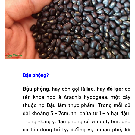
Đậu phộng?
Đậu phộng
, hay còn gọi là
lạc
, hay
đỗ lạc
; có
tên khoa học là Arachis hypogaea, một cây
thuộc họ Đậu làm thực phẩm. Trong mỗi củ
dài khoảng 3 – 7cm, thì chứa từ 1 – 4 hạt đậu.
Trong Đông y, đậu phộng có vị ngọt, bùi, béo
có tác dụng bổ tỳ, dưỡng vị, nhuận phế, lợi