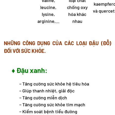
valine,
loại chất
kaempfero
leucine,
chống oxy
và quercet
lysine,
hóa khác
arginine,…
nhau
NHỮNG CÔNG DỤNG CỦA CÁC LOẠI ĐẬU (ĐỖ)
ĐỐI VỚI SỨC KHỎE.
♦ Đậu xanh:
– Tăng cường sức khỏe hệ tiêu hóa
– Giúp thanh nhiệt, giải độc
– Tăng cường miễn dịch
– Tăng cường sức khỏe tim mạch
– Kiểm soát bệnh tiểu đường