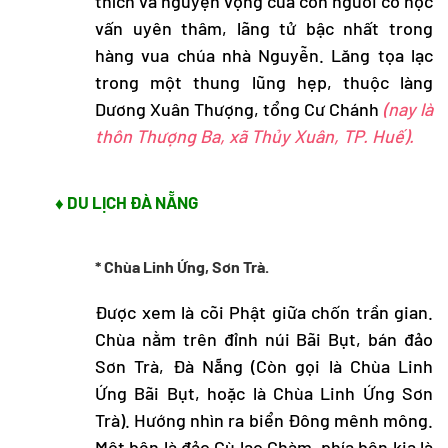
thích và nguyện vọng của con người có học
vấn uyên thâm, lãng tử bậc nhất trong
hàng vua chúa nhà Nguyễn. Lăng tọa lạc
trong một thung lũng hẹp, thuộc làng
Dương Xuân Thượng, tổng Cư Chánh
(nay là
thôn Thượng Ba, xã Thủy Xuân, TP. Huế).
♦ DU LỊCH ĐÀ NẴNG
* Chùa Linh Ứng, Sơn Trà.
Được xem là cõi Phật giữa chốn trần gian.
Chùa nằm trên đỉnh núi Bãi Bụt, bán đảo
Sơn Trà, Đà Nẵng (Còn gọi là Chùa Linh
Ứng Bãi Bụt, hoặc là Chùa Linh Ứng Sơn
Trà). Hướng nhìn ra biển Đông mênh mông.
Một bên là đảo Cù lao Chàm, phía bên kia là