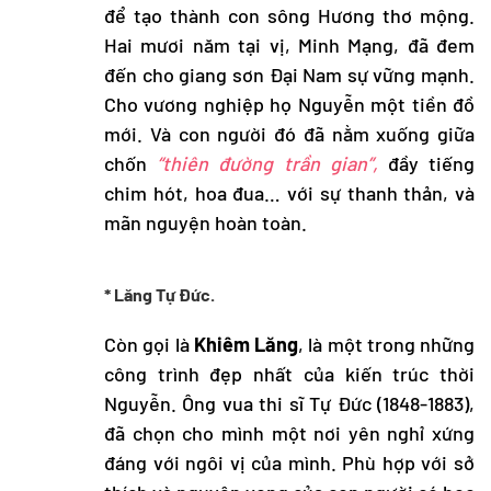
để tạo thành con sông Hương thơ mộng.
Hai mươi năm tại vị, Minh Mạng, đã đem
đến cho giang sơn Đại Nam sự vững mạnh.
Cho vương nghiệp họ Nguyễn một tiền đồ
mới. Và con người đó đã nằm xuống giữa
chốn
“thiên đường trần gian”,
đầy tiếng
chim hót, hoa đua… với sự thanh thản, và
mãn nguyện hoàn toàn.
* Lăng Tự Đức.
Còn gọi là
Khiêm Lăng
, là một trong những
công trình đẹp nhất của kiến trúc thời
Nguyễn. Ông vua thi sĩ Tự Đức (1848-1883),
đã chọn cho mình một nơi yên nghỉ xứng
đáng với ngôi vị của mình. Phù hợp với sở