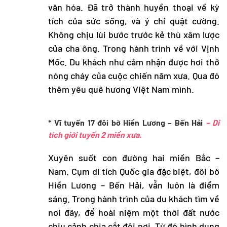
văn hóa. Đã trở thành huyền thoại về kỳ
tích của sức sống, và ý chí quật cường.
Không chịu lùi bước trước kẻ thù xâm lược
của cha ông. Trong hành trình về với Vịnh
Mốc. Du khách như cảm nhận được hơi thở
nóng cháy của cuộc chiến năm xưa. Qua đó
thêm yêu quê hương Việt Nam mình.
* Vĩ tuyến 17 đôi bờ Hiền Lương – Bến Hải
– Di
tích giới tuyến 2 miền xưa.
Xuyên suốt con đường hai miền Bắc –
Nam. Cụm di tích Quốc gia đặc biệt, đôi bờ
Hiền Lương – Bến Hải, vẫn luôn là điểm
sáng. Trong hành trình của du khách tìm về
nơi đây, để hoài niệm một thời đất nước
chịu cảnh chia cắt đôi nơi. Từ đó hình dung