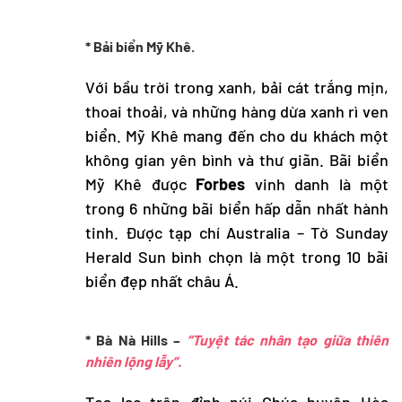
* Bải biển Mỹ Khê.
Với bầu trời trong xanh, bải cát trắng mịn,
thoai thoải, và những hàng dừa xanh rì ven
biển. Mỹ Khê mang đến cho du khách một
không gian yên bình và thư giãn. Bãi biển
Mỹ Khê được
Forbes
vinh danh là một
trong 6 những bãi biển hấp dẫn nhất hành
tinh. Được tạp chí Australia – Tờ Sunday
Herald Sun bình chọn là một trong 10 bãi
biển đẹp nhất châu Á.
* Bà Nà Hills –
“Tuyệt tác nhân tạo giữa thiên
nhiên lộng lẫy”.
Tọa lạc trên đỉnh núi Chúa huyện Hòa