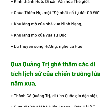
+ Kinh thành Huế, Di sản Văn hóa Thế giới.
+ Chùa Thiên Mụ, một “Đệ nhất cổ tự đất Cố Đô”.
+ Khu lăng mộ của nhà vua Minh Mạng.
+ Khu lăng mộ của vua Tự Đức.
+ Du thuyền sông Hương, nghe ca Huế.
Qua Quảng Trị ghé thăm các di
tích lịch sử của chiến trường lửa
năm xưa.
+ Thành Cổ Quảng Trị, di tích Quốc gia đặc biệt.
+ Cụm di tích đôi bờ Hiền Lương – Bến Hải (Vĩ