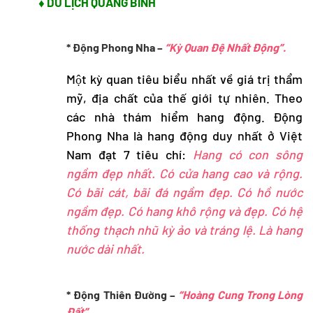
♦ DU LỊCH QUẢNG BÌNH
* Động Phong Nha –
“Kỳ Quan Đệ Nhất Động”.
Một kỳ quan tiêu biểu nhất về giá trị thẩm
mỹ, địa chất của thế giới tự nhiên. Theo
các nhà thám hiểm hang động. Động
Phong Nha là hang động duy nhất ở Việt
Nam đạt 7 tiêu chí:
Hang có con sông
ngầm đẹp nhất. Có cửa hang cao và rộng.
Có bãi cát, bãi đá ngầm đẹp. Có hồ nước
ngầm đẹp. Có hang khô rộng và đẹp. Có hệ
thống thạch nhũ kỳ ảo và tráng lệ. Là hang
nước dài nhất.
* Động Thiên Đường –
“Hoàng Cung Trong Lòng
Đất”.