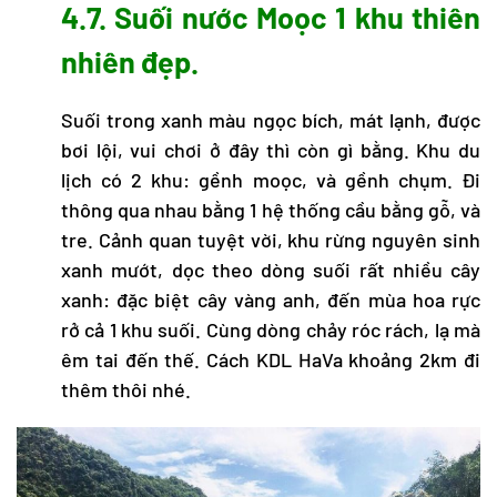
4.7. Suối nước Moọc 1 khu thiên
nhiên đẹp.
Suối trong xanh màu ngọc bích, mát lạnh, được
bơi lội, vui chơi ở đây thì còn gì bằng. Khu du
lịch có 2 khu: gềnh moọc, và gềnh chụm. Đi
thông qua nhau bằng 1 hệ thống cầu bằng gỗ, và
tre. Cảnh quan tuyệt vời, khu rừng nguyên sinh
xanh mướt, dọc theo dòng suối rất nhiều cây
xanh: đặc biệt cây vàng anh, đến mùa hoa rực
rở cả 1 khu suối. Cùng dòng chảy róc rách, lạ mà
êm tai đến thế. Cách KDL HaVa khoảng 2km đi
thêm thôi nhé.