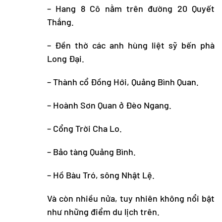
– Hang 8 Cô nằm trên đường 20 Quyết
Thắng.
– Đền thờ các anh hùng liệt sỹ bến phà
Long Đại.
– Thành cổ Đồng Hới, Quảng Bình Quan.
– Hoành Sơn Quan ở Đèo Ngang.
– Cổng Trời Cha Lo.
– Bảo tàng Quảng Bình.
– Hồ Bàu Tró, sông Nhật Lệ.
Và còn nhiều nửa, tuy nhiên không nổi bật
như những điểm du lịch trên.