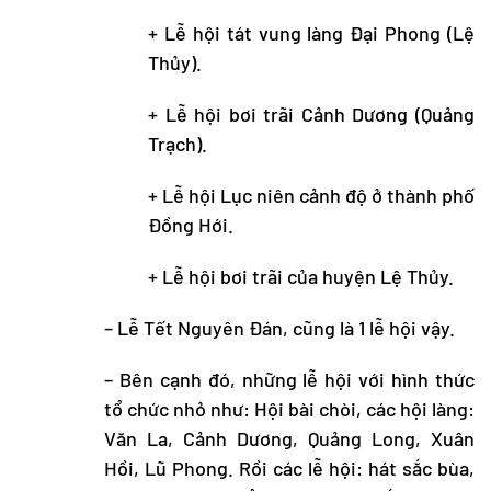
+ Lễ hội tát vung làng Đại Phong (Lệ
Thủy).
+ Lễ hội bơi trãi Cảnh Dương (Quảng
Trạch).
+ Lễ hội Lục niên cảnh độ ở thành phố
Đồng Hới.
+ Lễ hội bơi trãi của huyện Lệ Thủy.
– Lễ Tết Nguyên Đán, cũng là 1 lễ hội vậy.
– Bên cạnh đó, những lễ hội với hình thức
tổ chức nhỏ như: Hội bài chòi, các hội làng:
Văn La, Cảnh Dương, Quảng Long, Xuân
Hồi, Lũ Phong. Rồi các lễ hội: hát sắc bùa,