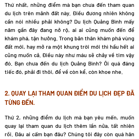
Thứ nhất, những điểm mà bạn chưa đến tham quan
du lịch trên mảnh đất này. Điều đương nhiên không
cần nói nhiều phải không?
Du lịch Quảng Bình
mấy
năm gần đây đang nở rộ, ai ai cũng muốn đến để
khám phá, tận hưởng. Trong bản thân khám phá vùng
đất mới, hay mở ra một khung trời mới thì hầu hết ai
cũng muốn cả. Điều này như máu sẽ chảy về tim vậy
đó. Bạn chưa đến
du lịch Quảng Bình
? Ôi quá đáng
tiếc đó, phải đi thôi, để về còn kể, còn khoe nhe.
2. QUAY LẠI THAM QUAN ĐIỂM DU LỊCH ĐẸP ĐÃ
TỪNG ĐẾN.
Thứ 2, những điểm du lịch mà bạn yêu mến, muốn
quay lại tham quan du lịch thêm lần nửa, tất nhiên
rồi. Đâu ai cấm bạn đâu? Chúng tôi đây còn quá hân