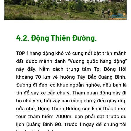
4.2. Động Thiên Đường.
TOP 1 hang động khô vô cùng nổi bật trên mãnh
đất được mệnh danh “Vương quốc hang động”
này đấy. Nằm cách trung tâm Tp. Đồng Hới
khoảng 70 km về hướng Tây Bắc Quảng Bình.
Đường đi đẹp, có khúc ngoằn nghòe, nếu bạn là
tín đồ say xe cần chú ý. Tham quan động này đi
bộ chủ yếu, bởi vậy bạn cũng chú ý đến giày dép
nửa nhé. Động Thiên Đường còn khai thác thêm
tour thám hiểm 7000m, bạn phải đặt trước
du
lịch Quảng Bình
GO, trước 1 ngày để chúng tôi