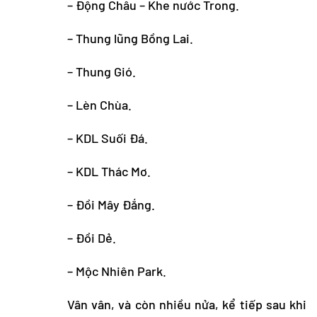
– Động Châu – Khe nước Trong.
– Thung lũng Bồng Lai.
– Thung Gió.
– Lèn Chùa.
– KDL Suối Đá.
– KDL Thác Mơ.
– Đồi Mây Đắng.
– Đồi Dẻ.
– Mộc Nhiên Park.
Vân vân, và còn nhiều nửa, kể tiếp sau khi