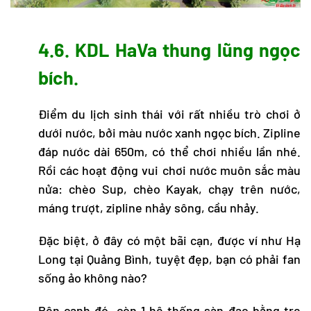
4.6. KDL HaVa thung lũng ngọc
bích.
Điểm du lịch sinh thái với rất nhiều trò chơi ở
dưới nước, bởi màu nước xanh ngọc bích. Zipline
đáp nước dài 650m, có thể chơi nhiều lần nhé.
Rồi các hoạt động vui chơi nước muôn sắc màu
nửa: chèo Sup, chèo Kayak, chạy trên nước,
máng trượt, zipline nhảy sông, cầu nhảy.
Đặc biệt, ở đây có một bãi cạn, được ví như Hạ
Long tại Quảng Bình, tuyệt đẹp, bạn có phải fan
sống ảo không nào?
Bên cạnh đó, còn 1 hệ thống sàn đạo bằng tre