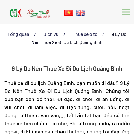
Skip to main content
Tổng quan
Dịch vụ
Thuê xe ô tô
9 Lý Do
Nên Thuê Xe Đi Du Lịch Quảng Bình
9 Lý Do Nên Thuê Xe Đi Du Lịch Quảng Bình
Thuê xe đi
du lịch Quảng Bình
, bạn muốn đi đâu? 9 Lý
Do Nên Thuê Xe Đi Du Lịch Quảng Bình. Chúng tôi
đưa bạn đến đó thôi. Đi dạo, đi chơi, đi ăn uống, đi
vui chơi, đi làm việc, đi tiệc tùng, cưới, hỏi, hoạt
động từ thiện, vân vân,… tất tần tật bạn đều có thể
thuê xe bên chúng tôi nhé. Đi từ trong nước, ra nước
ngoài, đi khi nào bạn chán thì thôi, chúng tôi đáp ứng