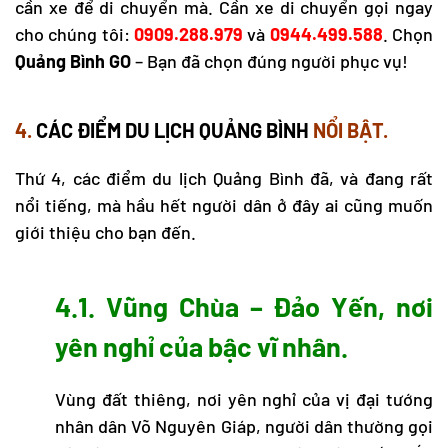
cần xe để di chuyển mà. Cần xe di chuyển gọi ngay
cho chúng tôi:
0909.288.979
và
0944.499.588
. Chọn
Quảng Bình GO
– Bạn đã chọn đúng người phục vụ!
4.
CÁC ĐIỂM DU LỊCH QUẢNG BÌNH
NỔI BẬT.
Thứ 4, các điểm
du lịch Quảng Bình
đã, và đang rất
nổi tiếng, mà hầu hết người dân ở đây ai cũng muốn
giới thiệu cho bạn đến.
4.1. Vũng Chùa – Đảo Yến, nơi
yên nghỉ của bậc vĩ nhân.
Vùng đất thiêng, nơi yên nghỉ của vị đại tướng
nhân dân Võ Nguyên Giáp, người dân thường gọi