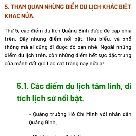
5. THAM QUAN NHỮNG ĐIỂM DU LỊCH KHÁC BIỆT
KHÁC NỬA.
Thứ 5, các điểm
du lịch Quảng Bình
được đề cập phía
trên. Đây những điểm nổi bật, tiêu biểu, và phổ
thông mà ai cũng đi được đó bạn nhé. Ngoài những
điểm du lịch trên, còn những điểm hết sực đặc trưng
của mảnh đất gió Lào cát trắng này nửa ạ!
5.1. Các điểm du lịch tâm linh, di
tích lịch sử nổi bật.
– Quảng trường Hồ Chí Minh với nhân dân
Quảng Bình.