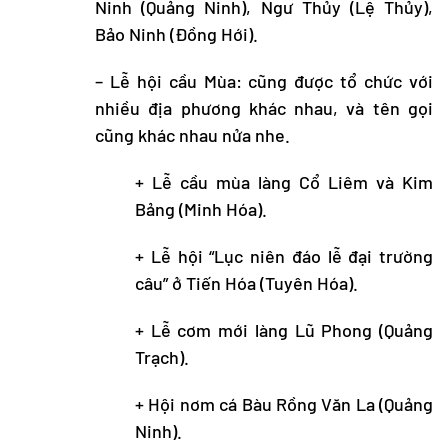
Ninh (Quảng Ninh), Ngư Thủy (Lệ Thủy),
Bảo Ninh (Đồng Hới).
– Lễ hội cầu Mùa: cũng được tổ chức với
nhiều địa phương khác nhau, và tên gọi
cũng khác nhau nửa nhe.
+ Lễ cầu mùa làng Cổ Liêm và Kim
Bảng (Minh Hóa).
+ Lễ hội “Lục niên đáo lễ đại trường
câu” ở Tiến Hóa (Tuyên Hóa).
+ Lễ cơm mới làng Lũ Phong (Quảng
Trạch).
+ Hội nơm cá Bàu Rồng Văn La (Quảng
Ninh).