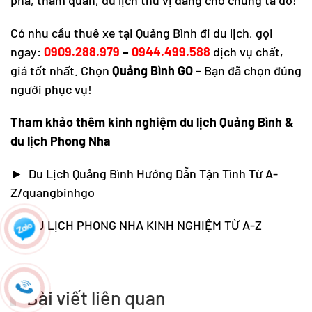
phá, tham quan, du lịch thú vị đang chờ chúng ta đó!
Có nhu cầu
thuê xe tại Quảng Bình
đi du lịch, gọi
ngay:
0909.288.979
–
0944.499.588
dịch vụ chất,
giá tốt nhất. Chọn
Quảng Bình GO
– Bạn đã chọn đúng
người phục vụ!
Tham khảo thêm kinh nghiệm du lịch Quảng Bình &
du lịch Phong Nha
►
Du Lịch Quảng Bình Hướng Dẫn Tận Tình Từ A-
Z/quangbinhgo
►
DU LỊCH PHONG NHA KINH NGHIỆM TỪ A-Z
Bài viết liên quan