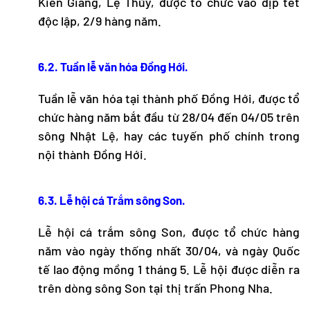
Kiến Giang, Lệ Thủy, được tổ chức vào dịp tết
độc lập, 2/9 hàng năm.
6.2. Tuần lễ văn hóa Đồng Hới.
Tuần lễ văn hóa tại thành phố Đồng Hới, được tổ
chức hàng năm bắt đầu từ 28/04 đến 04/05 trên
sông Nhật Lệ, hay các tuyến phố chính trong
nội thành Đồng Hới.
6.3. Lễ hội cá Trắm sông Son.
Lễ hội cá trắm sông Son, được tổ chức hàng
năm vào ngày thống nhất 30/04, và ngày Quốc
tế lao động mồng 1 tháng 5. Lễ hội được diễn ra
trên dòng sông Son tại thị trấn Phong Nha.