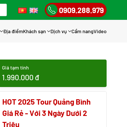
0909.288.979
Địa điểm
Khách sạn
Dịch vụ
Cẩm nang
Video
Giá tạm tính
1.990.000
đ
HOT 2025 Tour Quảng Bình
Giá Rẻ - Với 3 Ngày Dưới 2
Triệu