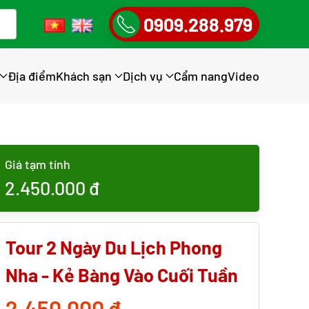
0909.288.979
Địa điểm
Khách sạn
Dịch vụ
Cẩm nang
Video
Giá tạm tính
2.450.000
đ
Tour 2 Ngày Du Lịch Phong
Nha - Kẻ Bàng Vào Cuối Tuần
2.450.000 đ