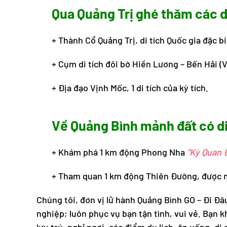
Qua Quảng Trị ghé thăm các di
+ Thành Cổ Quảng Trị, di tích Quốc gia đặc bi
+ Cụm di tích đôi bờ Hiền Lương – Bến Hải (V
+ Địa đạo Vịnh Mốc, 1 di tích của kỳ tích.
Về Quảng Bình mảnh đất có di
+ Khám phá 1 km động Phong Nha
“Kỳ Quan 
+ Tham quan 1 km động Thiên Đường, được 
Chúng tôi, đơn vị lữ hành Quảng Bình GO – Đi Đâ
nghiệp; luôn phục vụ bạn tận tình, vui vẻ. Bạn k