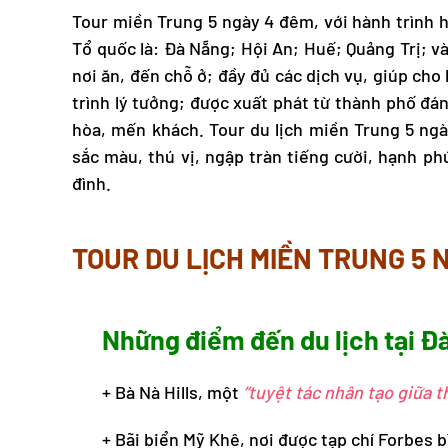
Tour miền Trung
5 ngày 4 đêm, với hành trình 
Tổ quốc là: Đà Nẵng; Hội An; Huế; Quảng Trị; và
nơi ăn, đến chỗ ở; đầy đủ các dịch vụ, giúp cho
trình lý tưởng; được xuất phát từ thành phố đá
hòa, mến khách.
Tour du lịch miền Trung
5 ngà
sắc màu, thú vị, ngập tràn tiếng cười, hạnh ph
đình.
TOUR DU LỊCH MIỀN TRUNG 5 
Những điểm đến du lịch tại Đ
+ Bà Nà Hills, một
“tuyệt tác nhân tạo giữa t
+ Bãi biển Mỹ Khê, nơi được tạp chí Forbes b