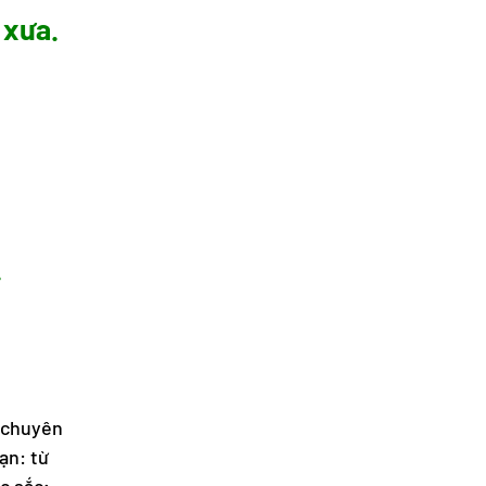
 xưa.
.
e chuyên
ạn: từ