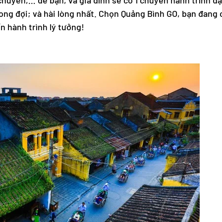
i chuyển,… để bạn, và gia đình sẽ có 1 chuyến hành trình đặ
ng đợi; và hài lòng nhất. Chọn Quảng Bình GO, bạn đang
n hành trình lý tưởng!