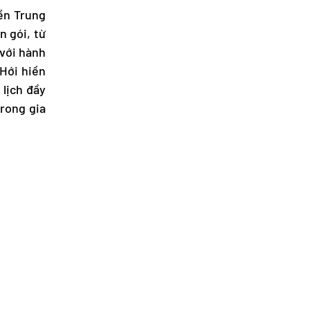
iền Trung
n gói, từ
 với hành
 Hới hiền
lịch đầy
trong gia