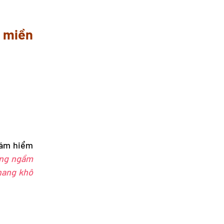
r miền
thám hiểm
ông ngầm
hang khô