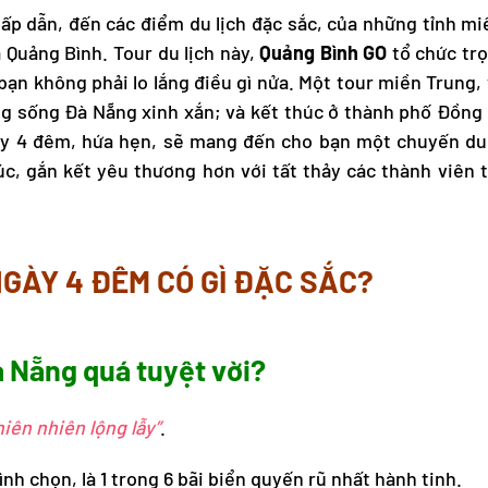
hấp dẫn, đến các điểm du lịch đặc sắc, của những tỉnh m
 Quảng Bình. Tour du lịch này,
Quảng Bình GO
tổ chức trọ
 bạn không phải lo lắng điều gì nửa. Một
tour miền Trung
,
ng sống Đà Nẵng xinh xắn; và kết thúc ở thành phố Đồng
y 4 đêm, hứa hẹn, sẽ mang đến cho bạn một chuyến du 
úc, gắn kết yêu thương hơn với tất thảy các thành viên 
NGÀY 4 ĐÊM CÓ GÌ ĐẶC SẮC?
à Nẵng quá tuyệt vời?
hiên nhiên lộng lẫy”
.
ình chọn, là 1 trong 6 bãi biển quyến rũ nhất hành tinh.