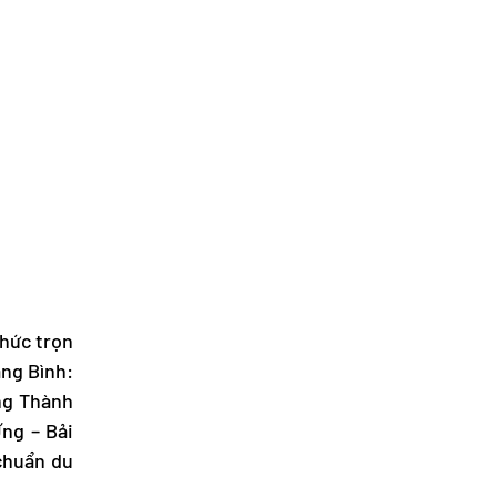
chức trọn
ng Bình:
ng Thành
ng – Bải
 chuẩn du