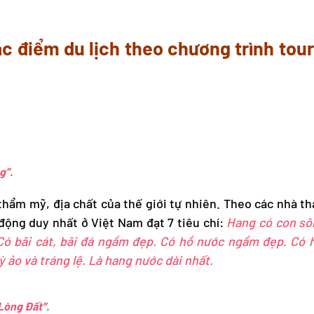
ác điểm du lịch theo chương trình
tou
g”.
 thẩm mỹ, địa chất của thế giới tự nhiên. Theo các nhà 
ộng duy nhất ở Việt Nam đạt 7 tiêu chí:
Hang có con s
Có bãi cát, bãi đá ngầm đẹp. Có hồ nước ngầm đẹp. Có 
 ảo và tráng lệ. Là hang nước dài nhất.
Lòng Đất”.