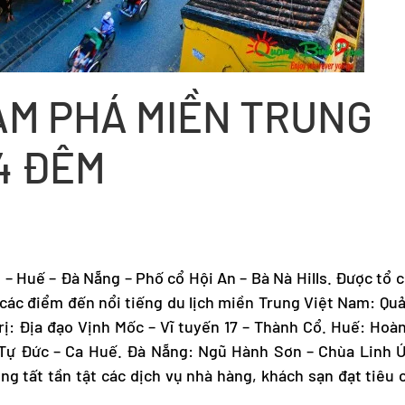
ÁM PHÁ MIỀN TRUNG
4 ĐÊM
ị – Huế – Đà Nẵng – Phố cổ Hội An – Bà Nà Hills. Được tổ 
 các điểm đến nổi tiếng
du lịch miền Trung
Việt Nam: Quả
: Địa đạo Vịnh Mốc – Vĩ tuyến 17 – Thành Cổ. Huế: Hoà
 Tự Đức – Ca Huế. Đà Nẵng: Ngũ Hành Sơn – Chùa Linh Ứ
ùng tất tần tật các dịch vụ nhà hàng, khách sạn đạt tiêu