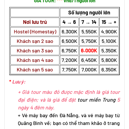
GIÁ TOUR:
***
vnđ/1 người lớn
Số lượng người lớn
Nơi lưu trú
4 → 6
7 → 14
15 → +
Hostel (Homestay)
6.300K
5.550K
4.900K
Khách sạn 2 sao
6.500K
5.750K
5.100K
Khách sạn 3 sao
6.750K
6.000K
5.350K
Khách sạn 4 sao
7.200K
6.450K
5.800K
Khách sạn 5 sao
7.750K
7.000K
6.350K
*
Lưu ý:
+ Giá tour màu đỏ được mặc định là giá tour
đại điện; và là giá để đặt
tour miền Trung
5
ngày 4 đêm này.
+ Vé máy bay đến Đà Nẵng, và
vé máy bay từ
Quảng Bình
về; bạn có thể tham khảo ở trang