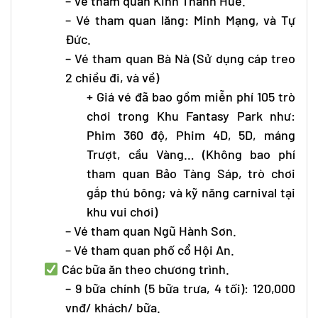
– Vé tham quan Kinh Thành Huế.
– Vé tham quan lăng: Minh Mạng, và Tự
Đức.
– Vé tham quan Bà Nà (Sử dụng cáp treo
2 chiều đi, và về)
+ Giá vé đã bao gồm miễn phí 105 trò
chơi trong Khu Fantasy Park như:
Phim 360 độ, Phim 4D, 5D, máng
Trượt, cầu Vàng… (Không bao phí
tham quan Bảo Tàng Sáp, trò chơi
gắp thú bông; và kỹ năng carnival tại
khu vui chơi)
– Vé tham quan Ngũ Hành Sơn.
– Vé tham quan phố cổ Hội An.
Các bữa ăn theo chương trình.
– 9 bữa chính (5 bữa trưa, 4 tối): 120,000
vnđ/ khách/ bữa.