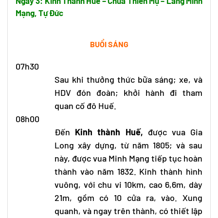
Ngày 3: Kinh Thành Huế – Chùa Thiên Mụ – Lăng Minh
Mạng, Tự Đức
BUỔI SÁNG
07h30
Sau khi thưởng thức bữa sáng; xe, và
HDV đón đoàn; khởi hành đi tham
quan cố đô Huế.
08h00
Đến
Kinh thành Huế,
được vua Gia
Long xây dựng, từ năm 1805; và sau
này, được vua Minh Mạng tiếp tục hoàn
thành vào năm 1832. Kinh thành hình
vuông, với chu vi 10km, cao 6,6m, dày
21m, gồm có 10 cửa ra, vào. Xung
quanh, và ngay trên thành, có thiết lập