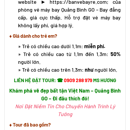
website
►
https://banvebayre.com
; của
phòng
vé máy bay Quảng Bình
GO – Bay đẳng
cấp, giá cực thấp. Hỗ trợ đặt vé máy bay
không lấy phí, giá hợp lý.
♦ Giá dành cho trẻ em?
» Trẻ có chiều cao dưới 1.1m:
miễn phí.
» Trẻ có chiều cao từ 1.1m đến 1.3m:
50%
người lớn.
» Trẻ có chiều cao trên 1.3m:
như
người lớn.
LIÊN HỆ ĐẶT TOUR: ☎
0909 288 979
MS HƯƠNG
Khám phá vẽ đẹp bất tận Việt Nam – Quảng Bình
GO – Đi đâu thích đó!
Nơi Đặt Niềm Tin Cho Chuyến Hành Trình Lý
Tưởng
♦ Tour đã bao gồm?