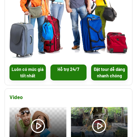
Luôn có mức giá
Hỗ trợ 24/7
Đặt tour dễ dàng
tốt nhất
nhanh chóng
Video