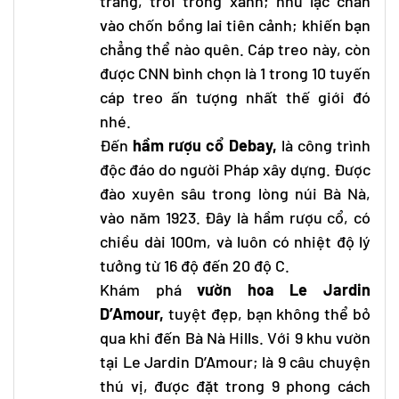
trắng, trời trong xanh; như lạc chân
vào chốn bồng lai tiên cảnh; khiến bạn
chẳng thể nào quên. Cáp treo này, còn
được CNN bình chọn là 1 trong 10 tuyến
cáp treo ấn tượng nhất thế giới đó
nhé.
Đến
hầm rượu cổ Debay,
là công trình
độc đáo do người Pháp xây dựng. Được
đào xuyên sâu trong lòng núi Bà Nà,
vào năm 1923. Đây là hầm rượu cổ, có
chiều dài 100m, và luôn có nhiệt độ lý
tưởng từ 16 độ đến 20 độ C.
Khám phá
vườn hoa Le Jardin
D’Amour,
tuyệt đẹp, bạn không thể bỏ
qua khi đến Bà Nà Hills. Với 9 khu vườn
tại Le Jardin D’Amour; là 9 câu chuyện
thú vị, được đặt trong 9 phong cách