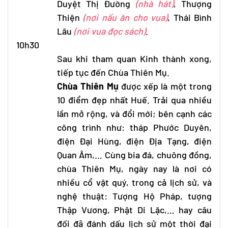
Duyệt Thị Ðường
(nhà hát)
, Thượng
Thiện
(nơi nấu ăn cho vua)
, Thái Bình
Lâu
(nơi vua đọc sách)
.
10h30
Sau khi tham quan Kinh thành xong,
tiếp tục đến Chùa Thiên Mụ.
Chùa Thiên Mụ
được xếp là một trong
10 điểm đẹp nhất Huế. Trải qua nhiều
lần mở rộng, và đổi mới; bên cạnh các
công trình như: tháp Phước Duyên,
điện Đại Hùng, điện Địa Tạng, điện
Quan Âm,… Cùng bia đá, chuông đồng,
chùa Thiên Mụ, ngày nay là nơi có
nhiều cổ vật quý, trong cả lịch sử, và
nghệ thuật: Tượng Hộ Pháp, tượng
Thập Vương, Phật Di Lặc,… hay câu
đối đã đánh dấu lịch sử một thời đại