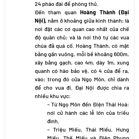
24 pháo đài để phòng thủ.
Đến tham quan
Hoàng Thành (Ðại
Nội),
nằm ở khoảng giữa kinh thành; là
nơi đặt các cơ quan cao nhất của chế
độ quân chủ; và là nơi thờ tự các vua
chúa đã quá cố. Hoàng Thành, có mặt
bằng gần vuông, mỗi bề khoảng 600m,
xây bằng gạch, cao 4m, dày 1m, xung
quanh có hào bảo vệ, có 4 cửa để ra,
vào; trong đó cửa Ngọ Môn, chỉ dành
để cho vua đi. Đại Nội được chia ra
nhiều khu vực:
– Từ Ngọ Môn đến Điện Thái Hoà:
nơi cử hành các lễ lớn của triều
đình.
– Triệu Miếu, Thái Miếu, Hưng
Miếu, Thế Miếu và Điện Phụng