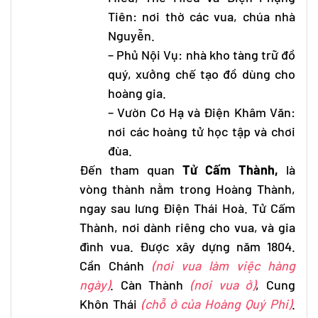
Tiên: nơi thờ các vua, chúa nhà
Nguyễn.
– Phủ Nội Vụ: nhà kho tàng trữ đồ
quý, xưởng chế tạo đồ dùng cho
hoàng gia.
– Vườn Cơ Hạ và Điện Khâm Văn:
nơi các hoàng tử học tập và chơi
đùa.
Đến tham quan
Tử Cấm Thành,
là
vòng thành nằm trong Hoàng Thành,
ngay sau lưng Điện Thái Hoà. Tử Cấm
Thành, nơi dành riêng cho vua, và gia
đình vua. Được xây dựng năm 1804.
Cần Chánh
(nơi vua làm việc hàng
ngày)
. Càn Thành
(nơi vua ở)
, Cung
Khôn Thái
(chỗ ở của Hoàng Quý Phi)
.