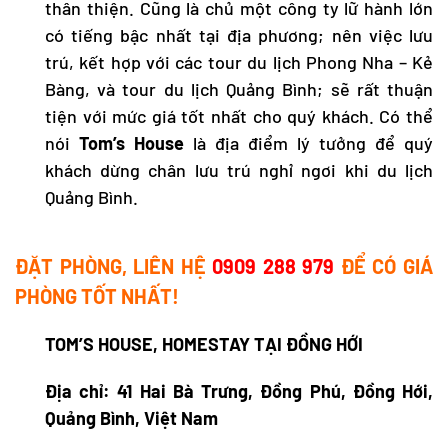
thân thiện. Cũng là chủ một công ty lữ hành lớn
có tiếng bậc nhất tại địa phương; nên việc lưu
trú, kết hợp với các
tour du lịch Phong Nha
– Kẻ
Bàng, và
tour du lịch Quảng Bình
; sẽ rất thuận
tiện với mức giá tốt nhất cho quý khách. Có thể
nói
Tom’s House
là địa điểm lý tưởng để quý
khách dừng chân lưu trú nghỉ ngơi khi
du lịch
Quảng Bình
.
ĐẶT PHÒNG, LIÊN HỆ
0909 288 979
ĐỂ CÓ GIÁ
PHÒNG TỐT NHẤT!
TOM’S HOUSE,
HOMESTAY TẠI ĐỒNG HỚI
Địa chỉ: 41 Hai Bà Trưng, Đồng Phú, Đồng Hới,
Quảng Bình, Việt Nam