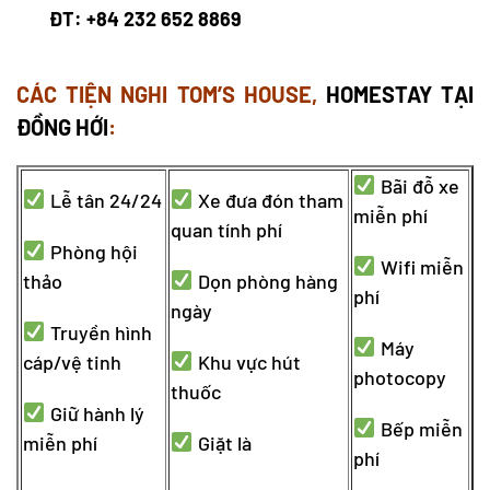
ĐT: +84 232 652 8869
CÁC TIỆN NGHI TOM’S HOUSE,
HOMESTAY TẠI
ĐỒNG HỚI
:
Bãi đỗ xe
Lễ tân 24/24
Xe đưa đón tham
miễn phí
quan tính phí
Phòng hội
Wifi miễn
thảo
Dọn phòng hàng
phí
ngày
Truyền hình
Máy
cáp/vệ tinh
Khu vực hút
photocopy
thuốc
Giữ hành lý
Bếp miễn
miễn phí
Giặt là
phí