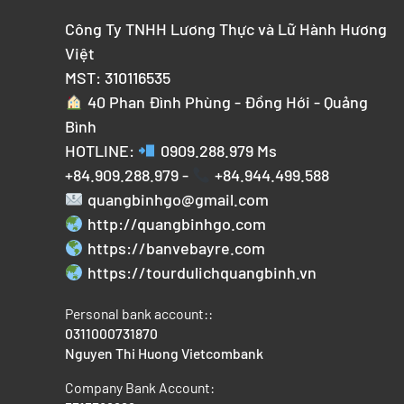
Công Ty TNHH Lương Thực và Lữ Hành Hương
Việt
MST: 310116535
40 Phan Đình Phùng - Đồng Hới - Quảng
Bình
HOTLINE:
0909.288.979
Ms
+84.909.288.979 -
+84.944.499.588
quangbinhgo@gmail.com
http://quangbinhgo.com
https://banvebayre.com
https://tourdulichquangbinh.vn
Personal bank account::
0311000731870
Nguyen Thi Huong Vietcombank
Company Bank Account: