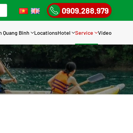
0909.288.979
m Quang Binh
Locations
Hotel
Service
Video