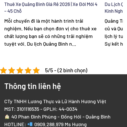
Thuê Xe Quảng Bình Giá Rẻ 2026 | Xe Đời Mới 4
Du Lịch Qu
– 45 Chỗ
Kinh Nghi
Mỗi chuyến đi là một hành trình trải
Quảng Trị
nghiệm. Nếu bạn chọn đơn vị cho thuê xe
củ và Quản
chất lượng bạn sẽ có những trải nghiệm
lịch lý tư
tuyệt với. Du lịch Quảng Bình n…
Sự kết hợ
5/5 - (2 bình chọn)
Thông tin liên hệ
CTy TNHH Lương Thực và Lữ Hành Hương Việt
MST: 3101116535 - GPLH: 44-0034
40 Phan Đình Phùng - Đồng Hới - Quảng Bình
HOTLINE:
0909.288.979
Ms Hương