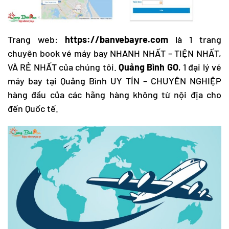
Trang web:
https://banvebayre.com
là 1 trang
chuyên book vé máy bay NHANH NHẤT – TIỆN NHẤT,
VÀ RẺ NHẤT của chúng tôi.
Quảng Bình GO
, 1 đại lý
vé
máy bay tại Quảng Bình
UY TÍN – CHUYÊN NGHIỆP
hàng đầu của các hãng hàng không từ nội địa cho
đến Quốc tế.