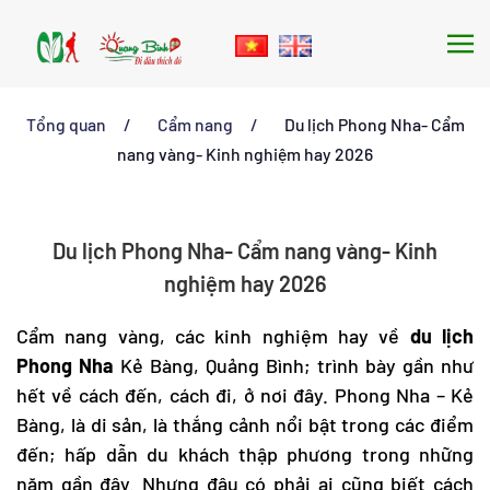
Skip to main content
Tổng quan
Cẩm nang
Du lịch Phong Nha- Cẩm
nang vàng- Kinh nghiệm hay 2026
Du lịch Phong Nha- Cẩm nang vàng- Kinh
nghiệm hay 2026
Cẩm nang vàng, các kinh nghiệm hay về
du lịch
Phong Nha
Kẻ Bàng, Quảng Bình; trình bày gần như
hết về cách đến, cách đi, ở nơi đây. Phong Nha – Kẻ
Bàng, là di sản, là thắng cảnh nổi bật trong các điểm
đến; hấp dẫn du khách thập phương trong những
năm gần đây. Nhưng đâu có phải ai cũng biết cách