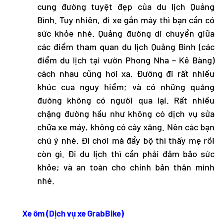
cung đường tuyệt đẹp của
du lịch Quảng
Bình
. Tuy nhiên, đi xe gắn máy thì bạn cần có
sức khỏe nhé. Quảng đường di chuyển giữa
các điểm tham quan
du lịch Quảng Bình
(các
điểm du lịch tại vườn Phong Nha – Kẻ Bàng)
cách nhau cũng hơi xa. Đường đi rất nhiều
khúc cua nguy hiểm; và có những quảng
đường không có người qua lại. Rất nhiều
chặng đường hầu như không có dịch vụ sửa
chữa xe máy, không có cây xăng. Nên các bạn
chú ý nhé. Đi chơi mà đẩy bộ thì thấy mẹ rồi
còn gì. Đi du lịch thì cần phải đảm bảo sức
khỏe; và an toàn cho chính bản thân mình
nhé.
Xe ôm (Dịch vụ xe GrabBike)