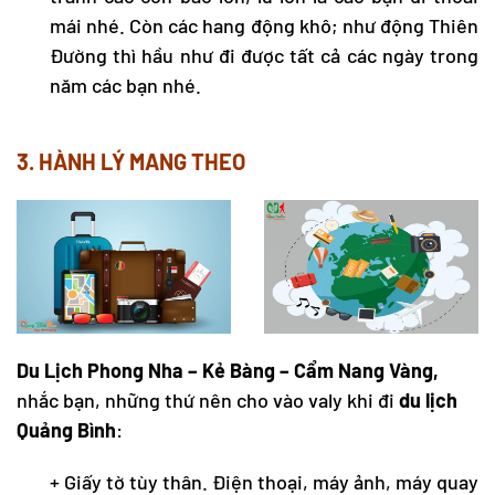
mái nhé. Còn các hang động khô; như động Thiên
Đường thì hầu như đi được tất cả các ngày trong
năm các bạn nhé.
3. HÀNH LÝ MANG THEO
Du Lịch Phong Nha
– Kẻ Bàng – Cẩm Nang Vàng,
nhắc bạn, những thứ nên cho vào valy khi đi
du lịch
Quảng Bình
:
+ Giấy tờ tùy thân. Điện thoại, máy ảnh, máy quay