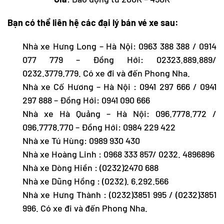
Bạn có thể liên hệ các đại lý bán vé xe sau:
Nhà xe Hưng Long – Hà Nội: 0963 388 388 / 0914
077 779 – Đồng Hới: 02323.889.889/
0232.3779.779. Có xe đi và đến Phong Nha.
Nhà xe Cố Hương – Hà Nội : 0941 297 666 / 0941
297 888 – Đồng Hới: 0941 090 666
Nhà xe Hà Quảng – Hà Nội: 096.7778.772 /
096.7778.770 – Đồng Hới: 0984 229 422
Nhà xe Tú Hùng: 0989 930 430
Nhà xe Hoàng Linh : 0968 333 857/ 0232. 4896896
Nhà xe Dòng Hiền : (0232)2470 688
Nhà xe Dũng Hồng : (0232). 6.292.566
Nhà xe Hưng Thành : (0232)3851 995 / (0232)3851
996. Có xe đi và đến Phong Nha.