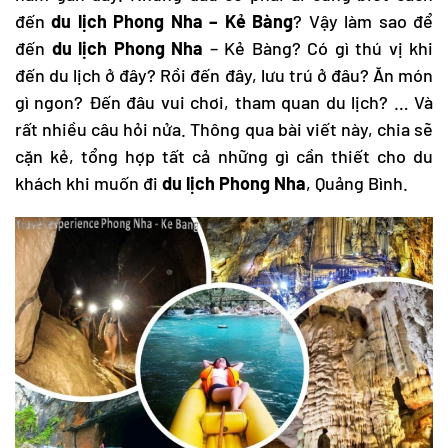
đến
du lịch Phong Nha
– Kẻ Bàng
? Vậy làm sao để
đến
du lịch Phong Nha
– Kẻ Bàng? Có gì thú vị khi
đến du lịch ở đây? Rồi đến đây, lưu trú ở đâu? Ăn món
gì ngon? Đến đâu vui chơi, tham quan du lịch? … Và
rất nhiều câu hỏi nửa. Thông qua bài viết này, chia sẽ
cặn kẻ, tổng hợp tất cả những gì cần thiết cho du
khách khi muốn đi
du lịch Phong Nha
, Quảng Bình.