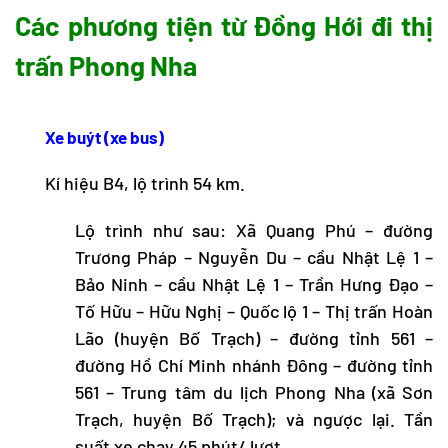
Các phương tiện từ Đồng Hới đi thị
trấn Phong Nha
Xe buýt (xe bus)
Kí hiệu B4, lộ trình 54 km.
Lộ trình như sau: Xã Quang Phú – đường
Trương Pháp – Nguyễn Du – cầu Nhật Lệ 1 –
Bảo Ninh – cầu Nhật Lệ 1 – Trần Hưng Đạo –
Tố Hữu – Hữu Nghị – Quốc lộ 1 – Thị trấn Hoàn
Lão (huyện Bố Trạch) – đường tỉnh 561 –
đường Hồ Chí Minh nhánh Đông – đường tỉnh
561 – Trung tâm du lịch Phong Nha (xã Sơn
Trạch, huyện Bố Trạch); và ngược lại. Tần
suất xe chạy 45 phút/ lượt.