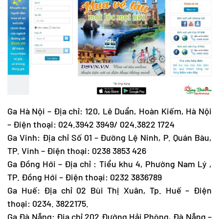
Ga Hà Nội – Địa chỉ: 120, Lê Duẩn, Hoàn Kiếm, Hà Nội
– Điện thoại: 024.3942 3949/ 024.3822 1724
Ga Vinh: Địa chỉ Số 01 – Đường Lệ Ninh, P. Quán Bàu,
TP. Vinh – Điện thoại: 0238 3853 426
Ga Đồng Hới – Địa chỉ : Tiểu khu 4, Phường Nam Lý ,
TP. Đồng Hới – Điện thoại: 0232 3836789
Ga Huế: Địa chỉ 02 Bùi Thị Xuân, Tp. Huế – Điện
thoại: 0234. 3822175.
Ga Đà Nẵng: Địa chỉ 202 Đường Hải Phòng, Đà Nẵng –