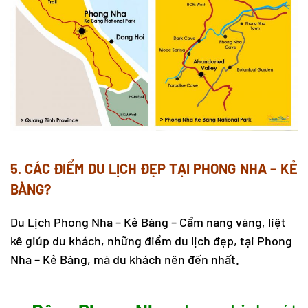
5. CÁC ĐIỂM DU LỊCH ĐẸP TẠI PHONG NHA – KẺ
BÀNG?
Du Lịch Phong Nha
– Kẻ Bàng – Cẩm nang vàng, liệt
kê giúp du khách, những điểm du lịch đẹp, tại Phong
Nha – Kẻ Bàng, mà du khách nên đến nhất.