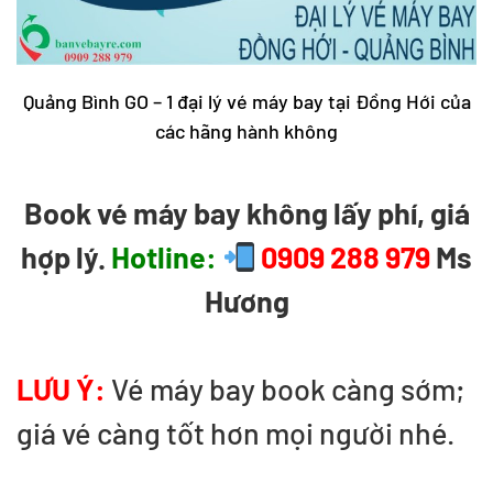
Quảng Bình GO – 1
đại lý vé máy bay tại Đồng Hới
của
các hãng hành không
Book vé máy bay không lấy phí, giá
hợp lý.
Hotline:
0909 288 979
Ms
Hương
LƯU Ý:
Vé máy bay book càng sớm;
giá vé càng tốt hơn mọi người nhé.