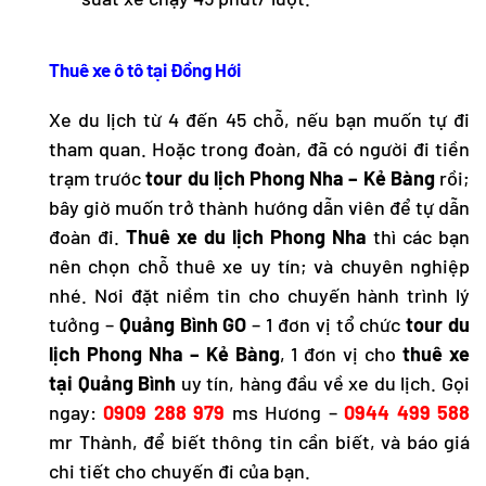
Thuê xe ô tô tại Đồng Hới
Xe du lịch từ 4 đến 45 chỗ, nếu bạn muốn tự đi
tham quan. Hoặc trong đoàn, đã có người đi tiền
trạm trước
tour du lịch Phong Nha
– Kẻ Bàng
rồi;
bây giờ muốn trở thành hướng dẫn viên để tự dẫn
đoàn đi.
Thuê xe du lịch Phong Nha
thì các bạn
nên chọn chỗ thuê xe uy tín; và chuyên nghiệp
nhé. Nơi đặt niềm tin cho chuyến hành trình lý
tưởng –
Quảng Bình GO
– 1 đơn vị tổ chức
tour du
lịch Phong Nha
– Kẻ Bàng
, 1 đơn vị cho
thuê xe
tại Quảng Bình
uy tín, hàng đầu về xe du lịch. Gọi
ngay:
0909 288 979
ms Hương –
0944 499 588
mr Thành, để biết thông tin cần biết, và báo giá
chi tiết cho chuyến đi của bạn.