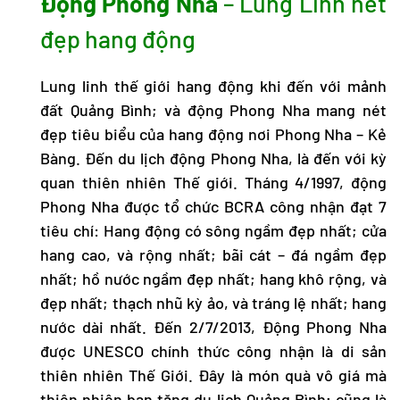
Động Phong Nha
– Lung Linh nét
đẹp hang động
Lung linh thế giới hang động khi đến với mảnh
đất Quảng Bình; và động Phong Nha mang nét
đẹp tiêu biểu của hang động nơi Phong Nha – Kẻ
Bàng. Đến du lịch động Phong Nha, là đến với kỳ
quan thiên nhiên Thế giới. Tháng 4/1997, động
Phong Nha được tổ chức BCRA công nhận đạt 7
tiêu chí: Hang động có sông ngầm đẹp nhất; cửa
hang cao, và rộng nhất; bãi cát – đá ngầm đẹp
nhất; hồ nước ngầm đẹp nhất; hang khô rộng, và
đẹp nhất; thạch nhũ kỳ ảo, và tráng lệ nhất; hang
nước dài nhất. Đến 2/7/2013, Động Phong Nha
được UNESCO chính thức công nhận là di sản
thiên nhiên Thế Giới. Đây là món quà vô giá mà
thiên nhiên ban tặng
du lịch Quảng Bình
; cũng là