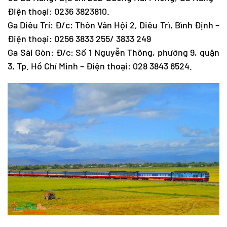
Điện thoại: 0236 3823810.
Ga Diêu Trí: Đ/c: Thôn Vân Hội 2, Diêu Trì, Bình Định –
Điện thoại: 0256 3833 255/ 3833 249
Ga Sài Gòn: Đ/c: Số 1 Nguyễn Thông, phường 9, quận
3, Tp. Hồ Chí Minh – Điện thoại: 028 3843 6524.