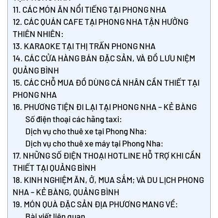
11. CÁC MÓN ĂN NỔI TIẾNG TẠI PHONG NHA
12. CÁC QUÁN CAFE TẠI PHONG NHA TẬN HƯỞNG
THIÊN NHIÊN:
13. KARAOKE TẠI THỊ TRẤN PHONG NHA
14. CÁC CỬA HÀNG BÁN ĐẶC SẢN, VÀ ĐỒ LƯU NIỆM
QUẢNG BÌNH
15. CÁC CHỖ MUA ĐỒ DÙNG CÁ NHÂN CẦN THIẾT TẠI
PHONG NHA
16. PHƯƠNG TIỆN ĐI LẠI TẠI PHONG NHA – KẺ BÀNG
Số điện thoại các hãng taxi:
Dịch vụ cho thuê xe tại Phong Nha:
Dịch vụ cho thuê xe máy tại Phong Nha:
17. NHỮNG SỐ ĐIỆN THOẠI HOTLINE HỖ TRỢ KHI CẦN
THIẾT TẠI QUẢNG BÌNH
18. KINH NGHIỆM ĂN, Ở, MUA SẮM; VÀ DU LỊCH PHONG
NHA – KẺ BÀNG, QUẢNG BÌNH
19. MÓN QUÀ ĐẶC SẢN ĐỊA PHƯƠNG MANG VỀ:
Bài viết liên quan