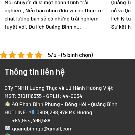
Mỗi chuyến đi là một hành trình trải
Quảng Trị
nghiệm. Nếu bạn chọn đơn vị cho thuê xe
củ và Quản
chất lượng bạn sẽ có những trải nghiệm
lịch lý tư
tuyệt với. Du lịch Quảng Bình n…
Sự kết hợ
5/5 - (5 bình chọn)
Thông tin liên hệ
CTy TNHH Lương Thực và Lữ Hành Hương Việt
MST: 3101116535 - GPLH: 44-0034
40 Phan Đình Phùng - Đồng Hới - Quảng Bình
HOTLINE:
0909.288.979
Ms Hương
+84.944.499.588
quangbinhgo@gmail.com