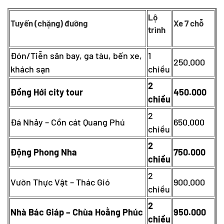
Lộ
Tuyến (chặng) đường
Xe 7 chỗ
trình
Đón/Tiễn sân bay, ga tàu, bến xe,
1
250.000
khách sạn
chiều
2
Đồng Hới city tour
450.000
chiều
2
Đá Nhảy – Cồn cát Quang Phú
650.000
chiều
2
Động Phong Nha
750.000
chiều
2
Vườn Thực Vật – Thác Gió
900.000
chiều
2
Nhà Bác Giáp – Chùa Hoằng Phúc
950.000
chiều