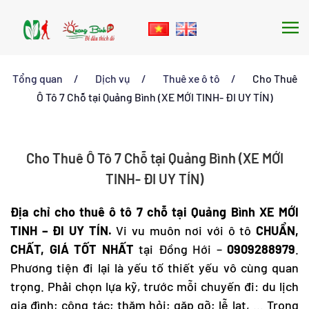
Skip to main content
Tổng quan
Dịch vụ
Thuê xe ô tô
Cho Thuê
Ô Tô 7 Chỗ tại Quảng Bình (XE MỚI TINH- ĐI UY TÍN)
Cho Thuê Ô Tô 7 Chỗ tại Quảng Bình (XE MỚI
TINH- ĐI UY TÍN)
Địa chỉ cho
thuê ô tô 7 chỗ tại Quảng Bình
XE MỚI
TINH – ĐI UY TÍN.
Vi vu muôn nơi với ô tô
CHUẨN,
CHẤT, GIÁ TỐT NHẤT
tại Đồng Hới –
0909288979
.
Phương tiện đi lại là yếu tố thiết yếu vô cùng quan
trọng. Phải chọn lựa kỹ, trước mỗi chuyến đi: du lịch
gia đình; công tác; thăm hỏi; gặp gỡ; lễ lạt, … Trong