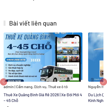
Bài viết liên quan
admin | Cẩm nang, Dịch vụ, Thuê xe ô tô
Nguyễn Hươ
Thuê Xe Quảng Bình Giá Rẻ 2026 | Xe Đời Mới 4
Du Lịch Qu
– 45 Chỗ
Kinh Nghi