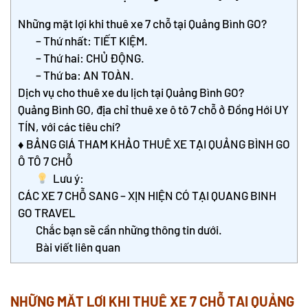
Những mặt lợi khi thuê xe 7 chỗ tại Quảng Bình GO?
– Thứ nhất: TIẾT KIỆM.
– Thứ hai: CHỦ ĐỘNG.
– Thứ ba: AN TOÀN.
Dịch vụ cho thuê xe du lịch tại Quảng Bình GO?
Quảng Bình GO, địa chỉ thuê xe ô tô 7 chỗ ở Đồng Hới UY
TÍN, với các tiêu chí?
♦ BẢNG GIÁ THAM KHẢO THUÊ XE TẠI QUẢNG BÌNH GO
Ô TÔ 7 CHỖ
Lưu ý:
CÁC XE 7 CHỖ SANG – XỊN HIỆN CÓ TẠI QUANG BINH
GO TRAVEL
Chắc bạn sẽ cần những thông tin dưới.
Bài viết liên quan
NHỮNG MẶT LỢI KHI
THUÊ XE 7 CHỖ TẠI QUẢNG