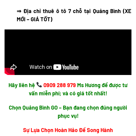
⇒ Địa chỉ
thuê ô tô 7 chỗ tại Quảng Bình
(XE
MỚI – GIÁ TỐT)
Hãy liên hệ
0909 288 979
Ms Hương để được tư
vấn miễn phí; và có giá tốt nhất!
Chọn Quảng Bình GO – Bạn đang chọn đúng người
phục vụ!
Sự Lựa Chọn Hoàn Hảo Để Song Hành