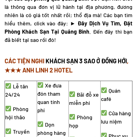
là thông qua đơn vị lữ hành tại địa phương, đương
nhiên là có giá tốt nhất rồi; thổ địa mà! Các bạn tìm
hiểu thêm, click vào đây:
►
Đây Dịch Vụ Tìm, Đặt
Phòng Khách Sạn Tại Quảng Bình
. Đến đây thì bạn
đã biết tại sao rồi đó!
CÁC TIỆN NGHI
KHÁCH SẠN 3 SAO Ở ĐỒNG HỚI
,
★★★ ANH LINH 2 HOTEL
Xe đưa
Lễ tân
Quán
đón tham
24/24
Bãi đỗ xe
café
quan tính
miễn phí
Phòng
phí
Cửa hàng
hội thảo
Phòng
lưu niệm
Dọn
họp
Truyền
phòng hàng
Phục vụ