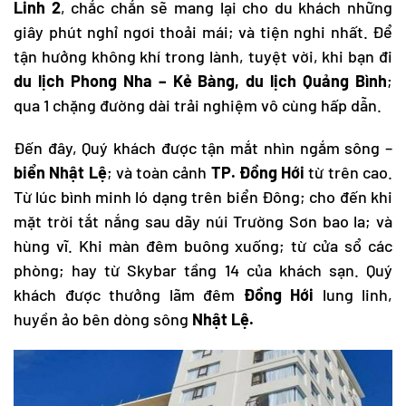
Linh 2
, chắc chắn sẽ mang lại cho du khách những
giây phút nghỉ ngơi thoải mái; và tiện nghi nhất. Để
tận hưởng không khí trong lành, tuyệt vời, khi bạn đi
du lịch Phong Nha
– Kẻ Bàng,
du lịch Quảng Bình
;
qua 1 chặng đường dài trải nghiệm vô cùng hấp dẫn.
Đến đây, Quý khách được tận mắt nhìn ngắm sông –
biển Nhật Lệ
; và toàn cảnh
TP. Đồng Hới
từ trên cao.
Từ lúc bình minh ló dạng trên biển Đông; cho đến khi
mặt trời tắt nắng sau dãy núi Trường Sơn bao la; và
hùng vĩ. Khi màn đêm buông xuống; từ cửa sổ các
phòng; hay từ Skybar tầng 14 của khách sạn. Quý
khách được thưởng lãm đêm
Đồng Hới
lung linh,
huyền ảo bên dòng sông
Nhật Lệ.