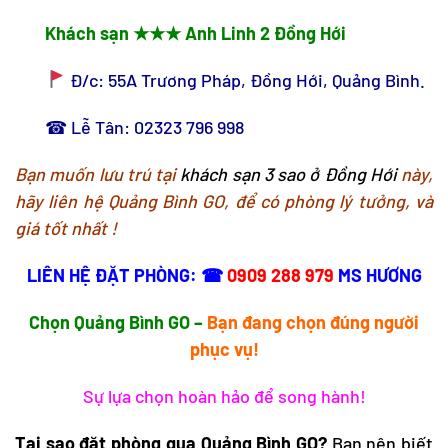
Khách sạn ★★★ Anh Linh 2 Đồng Hới
Đ/c: 55A Trương Pháp, Đồng Hới, Quảng Bình.
☎ Lễ Tân: 02323 796 998
Bạn muốn lưu trú tại
khách sạn 3 sao ở Đồng Hới
này,
hãy liên hệ Quảng Bình GO, để có phòng lý tưởng, và
giá tốt nhất !
LIÊN HỆ ĐẶT PHÒNG: ☎
0909 288 979
MS HƯƠNG
Chọn Quảng Bình GO –
Bạn đang chọn đúng người
phục vụ!
Sự lựa chọn hoàn hảo để song hành!
Tại sao đặt phòng qua Quảng Bình GO?
Bạn nên biết