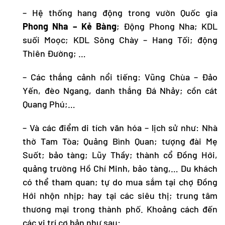
– Hệ thống hang động trong vườn Quốc gia
Phong Nha – Kẻ Bàng
; Động Phong Nha; KDL
suối Moọc; KDL Sông Chày – Hang Tối; động
Thiên Đường; …
– Các thắng cảnh nổi tiếng:
Vũng Chùa – Đảo
Yến
, đèo Ngang, danh thắng Đá Nhảy; cồn cát
Quang Phú;…
– Và các điểm di tích văn hóa – lịch sử như: Nhà
thờ Tam Tòa; Quảng Bình Quan; tượng đài Mẹ
Suốt; bảo tàng; Lũy Thầy; thành cổ Đồng Hới,
quảng trường Hồ Chí Minh, bảo tàng,… Du khách
có thể tham quan; tự do mua sắm tại chợ Đồng
Hới nhộn nhịp; hay tại các siêu thị; trung tâm
thương mại trong thành phố. Khoảng cách đến
các vị trí cơ bản như sau: