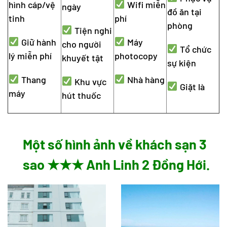
hình cáp/vệ
Wifi miễn
ngày
đồ ăn tại
tinh
phí
phòng
Tiện nghi
Giữ hành
Máy
cho người
Tổ chức
lý miễn phí
photocopy
khuyết tật
sự kiện
Thang
Nhà hàng
Khu vực
Giặt là
máy
hút thuốc
Một số hình ảnh về khách sạn 3
sao
★★★ Anh Linh 2 Đồng Hới.