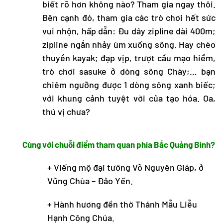
biết rõ hơn không nào? Tham gia ngay thôi.
Bên cạnh đó, tham gia các trò chơi hết sức
vui nhộn, hấp dẫn: Đu dây zipline dài 400m;
zipline ngắn nhảy ùm xuống sông. Hay chèo
thuyền kayak; đạp vịp, trượt cầu mạo hiểm,
trò chơi sasuke ở dòng sông Chày;… bạn
chiêm ngưỡng được 1 dòng sông xanh biếc;
với khung cảnh tuyệt vời của tạo hóa. Oa,
thú vị chưa?
Cùng với chuỗi điểm tham quan phía Bắc Quảng Bình?
+ Viếng mộ đại tướng Võ Nguyên Giáp, ở
Vũng Chùa – Đảo Yến.
+ Hành hương đền thờ Thánh Mẫu Liễu
Hạnh Công Chúa.