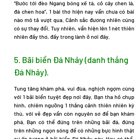
“Bước tới đèo Ngang bóng xế tà, cỏ cây chen lá,
đá chen hoa”, 1 bài thơ hiện nay vẩn chưa có bài
nào mô tả vượt qua. Cảnh sắc đương nhiên cúng
có sự thay đổi. Tuy nhiên, vẩn hiện lên 1 nét thiên
nhiên đầy thơ, đầy trong lành ở nơi đây.
5. Bãi biển Đá Nhảy (danh thắng
Đá Nhảy).
Tung tăng khám phá, vui đùa, nghịch ngợm cùng
với 1 bãi biển tuyệt đẹp nơi đây. Bạn tha hồ chụp
hình, chiêm ngưỡng 1 thắng cảnh thiên nhiên kỳ
thú, với vẽ đẹp vẩn còn nguyên sơ để bạn khám
phá. Bạn có thể đứng trên những bãi đá, đứng
trên những ngọn sóng để có những bực hình thật
sự ấn tượng ở bãi biển Đá Nhảy này. Hay có thể,