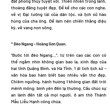
đất phong thủy tuyệt vời. Thiên nhiên trong lành,
thoáng đãng tuyệt đẹp. Để kể cho các con nghe,
về vị Đại tướng tài của dân tộc, và lịch sử hào
hùng của cha ông. Để làm nên chiến thắng diệu
kỳ, vẽ vang non sông.
* Đèo Ngang – Hoàng Sơn Quan.
“Bước tới đèo Ngang…”, từ trên cao các con có
thể ngắm nhìn không gian bao la, xinh đẹp của
hai tỉnh Quảng Bình, và Hà Tĩnh. 1 di tích lịch sử –
văn hóa bao hàm biết bao nhiêu vần thơ đẹp.
Chiêm ngưỡng, hành hương 1 không gian đất trời
mênh mông; bình yên đến lạ thường. Cầu chúc sự
an lành đến tất cả mọi người, ở am thờ Thánh
Mẫu Liễu Hạnh công chúa.