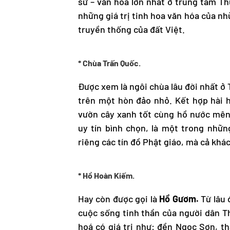
sử – văn hóa lớn nhất ở trung tâm Th
những giá trị tinh hoa văn hóa của nhữ
truyền thống của đất Việt.
* Chùa Trấn Quốc.
Được xem là ngôi chùa lâu đời nhất ở 
trên một hòn đảo nhỏ. Kết hợp hài h
vườn cây xanh tốt cùng hồ nước mên
uy tín bình chọn, là một trong nhữ
riêng các tín đồ Phật giáo, mà cả khá
* Hồ Hoàn Kiếm.
Hay còn được gọi là
Hồ Gươm.
Từ lâu 
cuộc sống tinh thần của người dân T
hoá có giá trị như: đền Ngọc Sơn, t