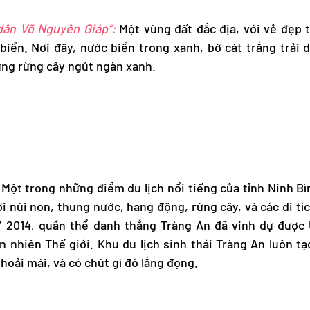
 dân Võ Nguyên Giáp”:
Một vùng đất đắc địa, với vẻ đẹp t
 biển. Nơi đây, nước biển trong xanh, bờ cát trắng trải 
ững rừng cây ngút ngàn xanh.
Một trong những điểm du lịch nổi tiếng của tỉnh Ninh B
i núi non, thung nước, hang động, rừng cây, và các di tíc
/ 2014, quần thể danh thắng Tràng An đã vinh dự đượ
n nhiên Thế giới. Khu du lịch sinh thái Tràng An luôn t
oải mái, và có chút gì đó lắng đọng.