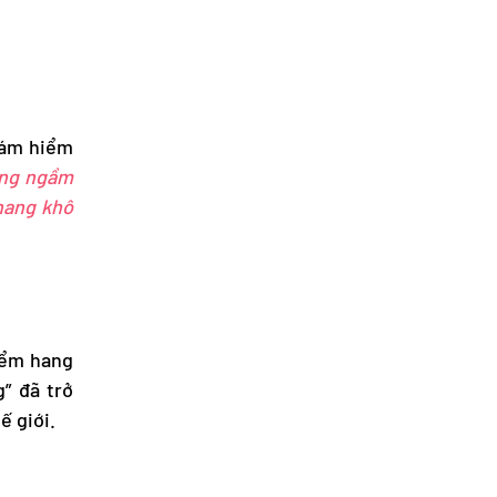
thám hiểm
ông ngầm
hang khô
iểm hang
” đã trở
ế giới.