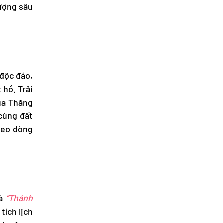
tượng sâu
 độc đáo,
 hồ. Trải
của Thăng
 cùng đất
heo dòng
à
“Thánh
tích lịch