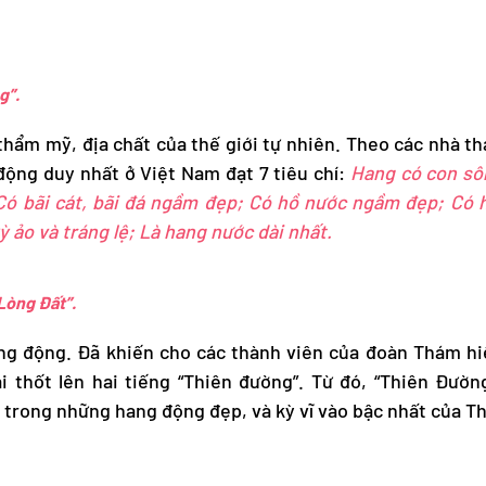
g”.
 thẩm mỹ, địa chất của thế giới tự nhiên. Theo các nhà 
ộng duy nhất ở Việt Nam đạt 7 tiêu chí:
Hang có con s
Có bãi cát, bãi đá ngầm đẹp; Có hồ nước ngầm đẹp; Có 
 ảo và tráng lệ; Là hang nước dài nhất.
Lòng Đất”.
ang động. Đã khiến cho các thành viên của đoàn Thám h
thốt lên hai tiếng “Thiên đường”. Từ đó, “Thiên Đường
 trong những hang động đẹp, và kỳ vĩ vào bậc nhất của Th