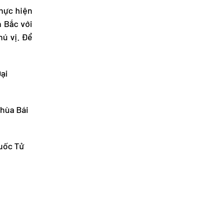
thực hiện
n Bắc
với
hú vị. Để
ại
chùa Bái
Quốc Tử