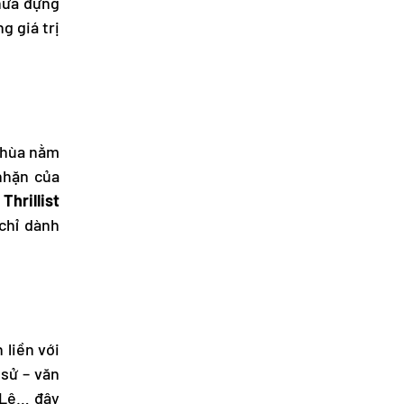
chứa đựng
g giá trị
 chùa nằm
nhặn của
g
Thrillist
chỉ dành
 liền với
 sử – văn
 Lê… đây