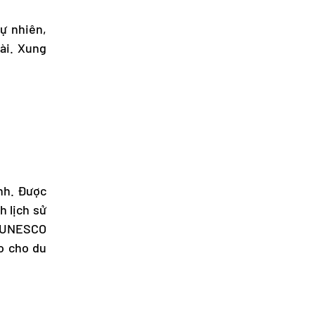
ự nhiên,
dài. Xung
ình. Được
h lịch sử
c UNESCO
ạo cho du