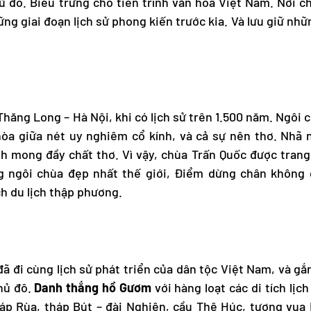
ủ đô. Biểu trưng cho tiến trình văn hóa Việt Nam. Nơi 
ng giai đoạn lịch sử phong kiến trước kia. Và lưu giữ nhữn
Thăng Long – Hà Nội, khi có lịch sử trên 1.500 năm. Ngôi
òa giữa nét uy nghiêm cổ kính, và cả sự nên thơ. Nhã 
h mong đầy chất thơ. Vì vậy, chùa Trấn Quốc được tran
ng ngôi chùa đẹp nhất thế giới, Điểm dừng chân không 
ch du lịch thập phương.
đã đi cùng lịch sử phát triển của dân tộc Việt Nam, và gắn
hủ đô.
Danh thắng hồ Gươm
với hàng loạt các di tích lịch
háp Rùa, tháp Bút – đài Nghiên, cầu Thê Húc, tượng vua