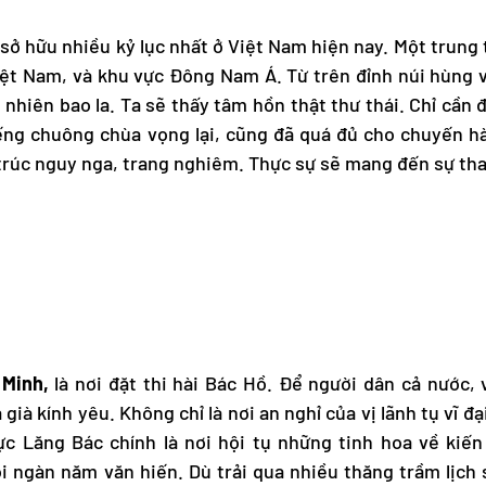
 sở hữu nhiều kỷ lục nhất ở Việt Nam hiện nay. Một trung
iệt Nam, và khu vực Đông Nam Á. Từ trên đỉnh núi hùng 
hiên bao la. Ta sẽ thấy tâm hồn thật thư thái. Chỉ cần
ng chuông chùa vọng lại, cũng đã quá đủ cho chuyến hà
n trúc nguy nga, trang nghiêm. Thực sự sẽ mang đến sự th
 Minh,
là nơi đặt thi hài Bác Hồ. Để người dân cả nước,
già kính yêu. Không chỉ là nơi an nghỉ của vị lãnh tụ vĩ đạ
 Lăng Bác chính là nơi hội tụ những tinh hoa về kiến 
i ngàn năm văn hiến. Dù trải qua nhiều thăng trầm lịch 