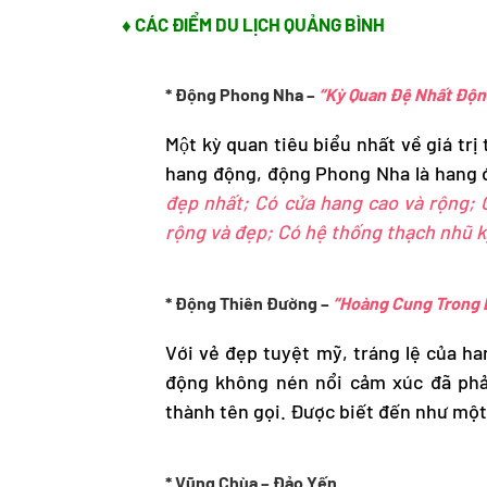
♦ CÁC ĐIỂM DU LỊCH QUẢNG BÌNH
* Động Phong Nha –
“Kỳ Quan Đệ Nhất Độn
Một kỳ quan tiêu biểu nhất về giá trị
hang động, động Phong Nha là hang đ
đẹp nhất; Có cửa hang cao và rộng; 
rộng và đẹp; Có hệ thống thạch nhũ kỳ
* Động Thiên Đường –
“Hoàng Cung Trong 
Với vẻ đẹp tuyệt mỹ, tráng lệ của h
động không nén nổi cảm xúc đã phải 
thành tên gọi. Được biết đến như một
* Vũng Chùa – Đảo Yến.