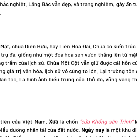
hắc nghiệt. Lăng Bác vẫn đẹp, và trang nghiêm, gây ấn 
.
 Mật, chùa Diên Hựu, hay Liên Hoa Đài. Chùa có kiến trúc
 trụ đá, giống như một đóa hoa sen vươn thẳng lên từ mặt
g trầm của lịch sử. Chùa Một Cột vẫn giữ được cái hồn 
 giá trị văn hóa, lịch sử vô cùng to lớn. Lại trường tồn
dân tộc. Là hình ảnh biểu trưng của Thủ đô, vững vàng t
 tiên của Việt Nam.
Xưa
là chốn
“cửa Khổng sân Trình”
l
biểu dương nhân tài của đất nước.
Ngày nay
là một khu di 