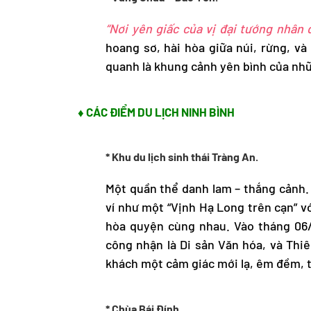
“Nơi yên giấc của vị đại tướng nhân
hoang sơ, hài hòa giữa núi, rừng, và
quanh là khung cảnh yên bình của nh
♦ CÁC ĐIỂM DU LỊCH NINH BÌNH
* Khu du lịch sinh thái Tràng An.
Một quần thể danh lam – thắng cảnh. 
ví như một “Vịnh Hạ Long trên cạn” vớ
hòa quyện cùng nhau. Vào tháng 06
công nhận là Di sản Văn hóa, và Thiê
khách một cảm giác mới lạ, êm đềm, th
* Chùa Bái Đính.