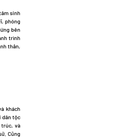
 tâm sinh
vĩ, phóng
 đứng bên
nh trình
anh thản,
 và khách
i dân tộc
trúc, và
sử. Cũng