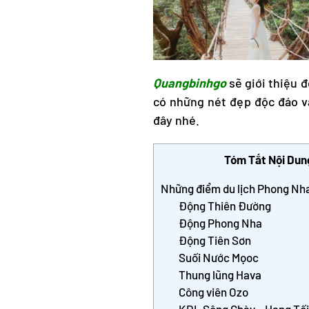
Quangbinhgo
sẽ giới thiệu 
có những nét đẹp độc đáo v
đây nhé.
Tóm Tắt Nội Dun
Những điểm du lịch Phong Nh
Động Thiên Đường
Động Phong Nha
Động Tiên Sơn
Suối Nước Mọoc
Thung lũng Hava
Công viên Ozo
KDL Sông Chày – Hang Tối