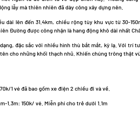
lộng lẫy mà thiên nhiên đã dày công xây dựng nên.
u dài lên đến 31.4km, chiều rộng tùy khu vực từ 30-150
hiên Đường được công nhận là hang động khô dài nhất Ch
ạng, đặc sắc với nhiều hình thù bắt mắt, kỳ lạ. Với trí
tên cho những khối thạch nhủ. Khiến chúng trông thật vừ
270k/1 vé đã bao gồm xe điện 2 chiều đi và về.
1m-1.3m: 150k/ vé. Miễn phí cho trẻ dưới 1.1m