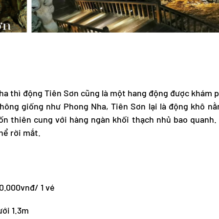
a thì động Tiên Sơn cũng là một hang động được khám p
hông giống như Phong Nha, Tiên Sơn lại là động khô n
n thiên cung với hàng ngàn khối thạch nhủ bao quanh. 
hể rời mắt.
80.000vnđ/ 1 vé
ưới 1.3m