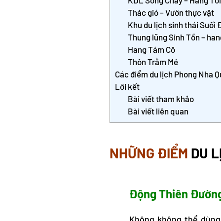
Thác gió – Vườn thực vật
Khu du lịch sinh thái Suối 
Thung lũng Sinh Tồn – ha
Hang Tám Cô
Thôn Trằm Mé
Các điểm du lịch Phong Nha Q
Lời kết
Bài viết tham khảo
Bài viết liên quan
NHỮNG ĐIỂM
DU L
Động Thiên Đườn
Không không thể dùng 