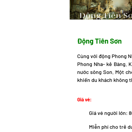
Động Tiên Sơn
Cùng với động Phong Nh
Phong Nha- kẻ Bàng. K
nước sông Son. Một chố
khiến du khách không t
Giá vé:
Giá vé người lớn: 
Miễn phí cho trẻ d