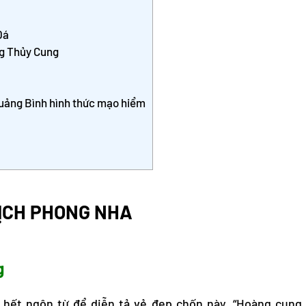
Đá
ng Thủy Cung
uảng Bình hình thức mạo hiểm
ỊCH PHONG NHA
g
hết ngôn từ để diễn tả vẻ đẹp chốn này. “Hoàng cung 