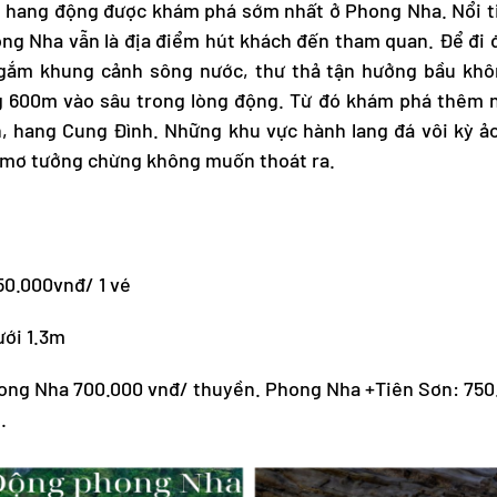
g hang động được khám phá sớm nhất ở Phong Nha. Nổi t
ong Nha vẫn là địa điểm hút khách đến tham quan. Để đi
gắm khung cảnh sông nước, thư thả tận hưởng bầu không
 600m vào sâu trong lòng động. Từ đó khám phá thêm 
, hang Cung Đình. Những khu vực hành lang đá vôi kỳ ả
a mơ tưởng chừng không muốn thoát ra.
150.000vnđ/ 1 vé
ưới 1.3m
ong Nha 700.000 vnđ/ thuyền. Phong Nha +Tiên Sơn: 750.
.