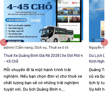
admin | Cẩm nang, Dịch vụ, Thuê xe ô tô
Nguyễn Hươ
Thuê Xe Quảng Bình Giá Rẻ 2026 | Xe Đời Mới 4
Du Lịch Qu
– 45 Chỗ
Kinh Nghi
Mỗi chuyến đi là một hành trình trải
Quảng Trị
nghiệm. Nếu bạn chọn đơn vị cho thuê xe
củ và Quản
chất lượng bạn sẽ có những trải nghiệm
lịch lý tư
tuyệt với. Du lịch Quảng Bình n…
Sự kết hợ