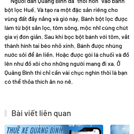
Người dân Quảng Bình đã “thổi hồn” vào bánh
bột lọc Huế. Và tạo ra một đặc sản riêng cho
vùng đất đầy nắng và gió này. Bánh bột lọc được
làm từ bột sắn lọc, tôm sông, mộc nhĩ cùng chút
gia vị đơn giản. Sau khi bọc bột bánh với tôm, vắt
thành hình tai bèo nhỏ xinh. Bánh được nhúng
nước sôi để ăn liền. Hoặc được gói lá chuối và đồ
lên như đồ xôi cho những người mang đi xa. Ở
Quảng Bình thì chỉ cần vài chục nghìn thôi là bạn
có thể thỏa thích ăn no nê.
Bài viết liên quan