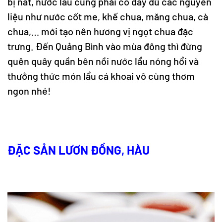
bị nát, nước lẩu cũng phải có đầy đủ các nguyên
liệu như nước cốt me, khế chua, măng chua, cà
chua,… mới tạo nên hương vị ngọt chua đặc
trưng. Đến Quảng Bình vào mùa đông thì đừng
quên quây quần bên nồi nước lẩu nóng hổi và
thưởng thức món lẩu cá khoai vô cùng thơm
ngon nhé!
ĐẶC SẢN LƯƠN ĐỒNG, HÀU