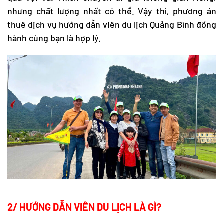
nhưng chất lượng nhất có thể. Vậy thì, phương án
thuê dịch vụ hướng dẫn viên
du lịch Quảng Bình
đồng
hành cùng bạn là hợp lý.
2/ HƯỚNG DẪN VIÊN DU LỊCH LÀ GÌ?