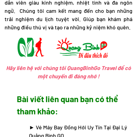
dẫn viên giàu kinh nghiệm, nhiệt tình và đa ngôn
ngữ. Chúng tôi cam kết mang đến cho bạn những
trải nghiệm du lịch tuyệt vời. Giúp bạn khám phá
những điều thú vị và tạo ra những kỷ niệm khó quên.
Hãy liên hệ với chúng tôi QuangBinhGo Travel để có
một chuyến đi đáng nhớ !
Bài viết liên quan bạn có thể
tham khảo:
►
Vé Máy Bay Đồng Hới Uy Tín Tại Đại Lý
Quảng Bình GO