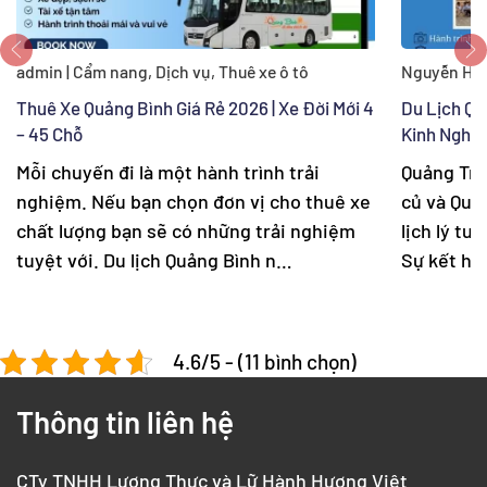
admin | Cẩm nang, Dịch vụ, Thuê xe ô tô
Nguyễn Hươ
Thuê Xe Quảng Bình Giá Rẻ 2026 | Xe Đời Mới 4
Du Lịch Qu
– 45 Chỗ
Kinh Nghi
Mỗi chuyến đi là một hành trình trải
Quảng Trị
nghiệm. Nếu bạn chọn đơn vị cho thuê xe
củ và Quản
chất lượng bạn sẽ có những trải nghiệm
lịch lý tư
tuyệt với. Du lịch Quảng Bình n…
Sự kết hợ
4.6/5 - (11 bình chọn)
Thông tin liên hệ
CTy TNHH Lương Thực và Lữ Hành Hương Việt