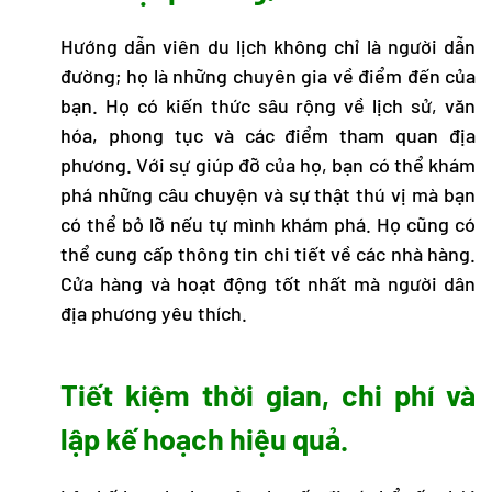
Hướng dẫn viên du lịch không chỉ là người dẫn
đường; họ là những chuyên gia về điểm đến của
bạn. Họ có kiến thức sâu rộng về lịch sử, văn
hóa, phong tục và các điểm tham quan địa
phương. Với sự giúp đỡ của họ, bạn có thể khám
phá những câu chuyện và sự thật thú vị mà bạn
có thể bỏ lỡ nếu tự mình khám phá. Họ cũng có
thể cung cấp thông tin chi tiết về các nhà hàng.
Cửa hàng và hoạt động tốt nhất mà người dân
địa phương yêu thích.
Tiết kiệm thời gian, chi phí và
lập kế hoạch hiệu quả.