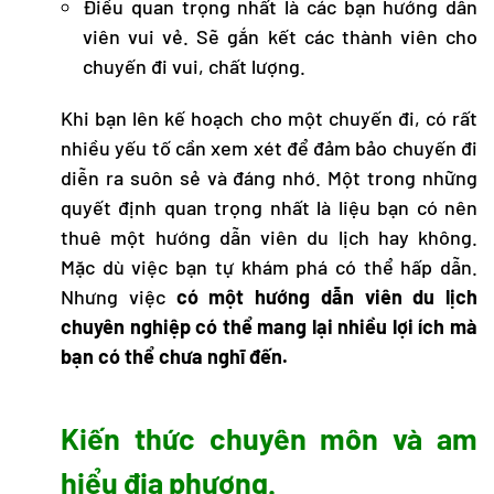
Điều quan trọng nhất là các bạn hướng dẫn
viên vui vẻ. Sẽ gắn kết các thành viên cho
chuyến đi vui, chất lượng.
Khi bạn lên kế hoạch cho một chuyến đi, có rất
nhiều yếu tố cần xem xét để đảm bảo chuyến đi
diễn ra suôn sẻ và đáng nhớ. Một trong những
quyết định quan trọng nhất là liệu bạn có nên
thuê một hướng dẫn viên du lịch hay không.
Mặc dù việc bạn tự khám phá có thể hấp dẫn.
Nhưng việc
có một hướng dẫn viên du lịch
chuyên nghiệp có thể mang lại nhiều lợi ích mà
bạn có thể chưa nghĩ đến.
Kiến thức chuyên môn và am
hiểu địa phương.