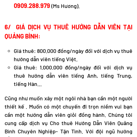
0909.288.979
(Ms Hương).
6/ GIÁ DỊCH VỤ THUÊ HƯỚNG DẪN VIÊN TẠI
QUẢNG BÌNH:
Giá thuê: 800.000 đồng/ngày đối với dịch vụ thuê
hướng dẫn viên tiếng Việt.
Giá thuê: 1.000.000 đồng/ngày đối với dịch vụ
thuê hướng dẫn viên tiếng Anh, tiếng Trung,
tiếng Hàn…
Cũng như muốn xây một ngôi nhà bạn cần một người
thiết kế . Muốn có một chuyến đi trọn niềm vui bạn
cần một hướng dẫn viên giỏi đồng hành. Chúng tôi
cung cấp dịch vụ Cho thuê Hướng Dẫn Viên Quảng
Bình Chuyên Nghiệp- Tận Tình. Với đội ngũ hướng