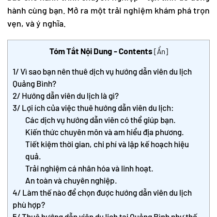
hành cùng bạn. Mở ra một trải nghiệm khám phá trọn
vẹn, và ý nghĩa.
Tóm Tắt Nội Dung - Contents
[
Ẩn
]
1/ Vì sao bạn nên thuê dịch vụ hướng dẫn viên du lịch
Quảng Bình?
2/ Hướng dẫn viên du lịch là gì?
3/ Lợi ích của việc thuê hướng dẫn viên du lịch:
Các dịch vụ hướng dẫn viên có thể giúp bạn.
Kiến thức chuyên môn và am hiểu địa phương.
Tiết kiệm thời gian, chi phí và lập kế hoạch hiệu
quả.
Trải nghiệm cá nhân hóa và linh hoạt.
An toàn và chuyên nghiệp.
4/ Làm thế nào để chọn được hướng dẫn viên du lịch
phù hợp?
5/ Thuê hướng dẫn viên du lịch tại Quảng Bình như thế