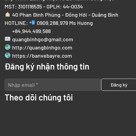
MST: 3101116535 - GPLH: 44-0034
40 Phan Đình Phùng - Đồng Hới - Quảng Bình
HOTLINE:
0909.288.979
Ms Hương
+84.944.499.588
quangbinhgo@gmail.com
http://quangbinhgo.com
https://banvebayre.com
Đăng ký nhận thông tin
Theo dõi chúng tôi