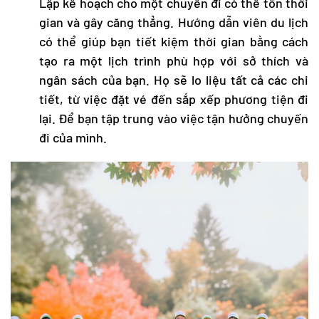
Lập kế hoạch cho một chuyến đi có thể tốn thời
gian và gây căng thẳng. Hướng dẫn viên du lịch
có thể giúp bạn tiết kiệm thời gian bằng cách
tạo ra một lịch trình phù hợp với sở thích và
ngân sách của bạn. Họ sẽ lo liệu tất cả các chi
tiết, từ việc đặt vé đến sắp xếp phương tiện đi
lại. Để bạn tập trung vào việc tận hưởng chuyến
đi của mình.