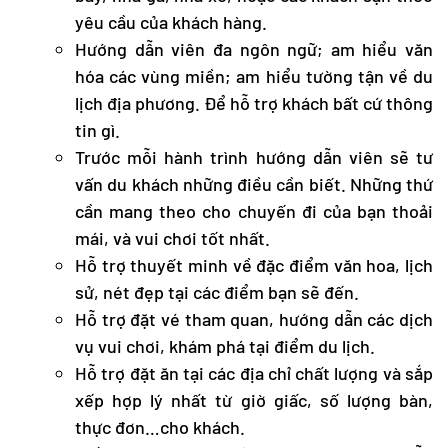
yêu cầu của khách hàng.
Hướng dẫn viên đa ngôn ngữ; am hiểu văn
hóa các vùng miền; am hiểu tường tận về du
lịch địa phương. Để hỗ trợ khách bất cứ thông
tin gì.
Trước mỗi hành trình hướng dẫn viên sẽ tư
vấn du khách những điều cần biết. Những thứ
cần mang theo cho chuyến đi của bạn thoải
mái, và vui chơi tốt nhất.
Hỗ trợ thuyết minh về đặc điểm văn hoa, lịch
sử, nét đẹp tại các điểm bạn sẽ đến.
Hỗ trợ đặt vé tham quan, hướng dẫn các dịch
vụ vui chơi, khám phá tại điểm du lịch.
Hỗ trợ đặt ăn tại các địa chỉ chất lượng và sắp
xếp hợp lý nhất từ giờ giấc, số lượng bàn,
thực đơn…cho khách.