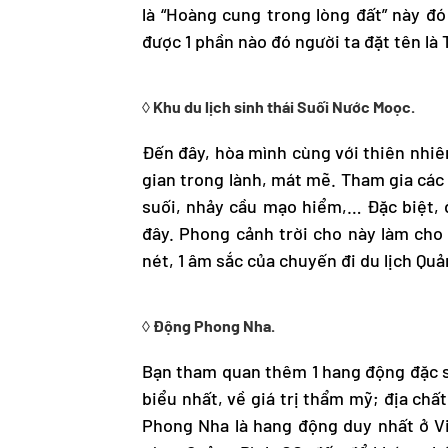
là “Hoàng cung trong lòng đất” này đ
được 1 phần nào đó người ta đặt tên là
◊ Khu du lịch sinh thái Suối Nước Moọc.
Đến đây, hòa mình cùng với thiên nhiê
gian trong lành, mát mẽ. Tham gia các
suối, nhảy cầu mạo hiểm,… Đặc biệt, 
đây. Phong cảnh trời cho này làm cho
nét, 1 âm sắc của chuyến đi
du lịch Quả
◊ Động Phong Nha.
Bạn tham quan thêm 1 hang động đặc s
biểu nhất, về giá trị thẩm mỹ; địa châ
Phong Nha là hang động duy nhất ở Vi