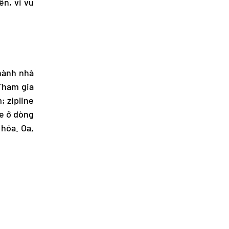
n, vi vu
hành nhà
Tham gia
; zipline
e ở dòng
hóa. Oa,