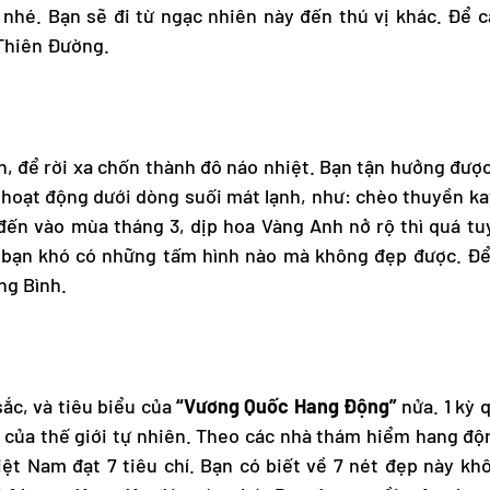
ó nhé. Bạn sẽ đi từ ngạc nhiên này đến thú vị khác. Để 
 Thiên Đường.
n, để rời xa chốn thành đô náo nhiệt. Bạn tận hưởng đượ
 hoạt động dưới dòng suối mát lạnh, như: chèo thuyền k
đến vào mùa tháng 3, dịp hoa Vàng Anh nở rộ thì quá tuy
 bạn khó có những tấm hình nào mà không đẹp được. Để g
ng Bình
.
ắc, và tiêu biểu của
“Vương Quốc Hang Động”
nửa. 1 kỳ 
́t của thế giới tự nhiên. Theo các nhà thám hiểm hang đ
ệt Nam đạt 7 tiêu chí. Bạn có biết về 7 nét đẹp này kh