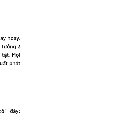
oay hoay,
ý tưởng 3
n tật. Mọi
xuất phát
ôi đây: