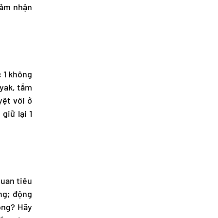
cảm nhận
c 1 không
ayak, tắm
ệt vời ở
iữ lại 1
quan tiêu
ộng; động
ông? Hãy