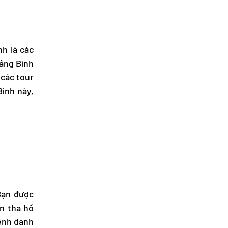
nh là các
ảng Bình
 các tour
Bình
này,
Bạn được
n tha hồ
ệnh danh