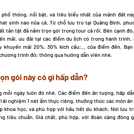
phổ thông, nổi bật, và tiêu biểu nhất của mảnh đất này
hát sinh nào nửa cả. Từ chỗ
lưu trú tại Quảng Bình
, phư
t tần tật đã nằm trọn gói trong tour cả rồi. Bên cạnh đó
ến mãi, ưu đãi tại các điểm du lịch có trong hành trình,
ay khuyến mãi 20%, 30% kích cầu;… của điểm đến. Bạn
chương trình đó; thông qua hướng dẫn viên nhé.
ọn gói này có gì hấp dẫn?
 mỗi ngày luôn đó nhé. Các điểm đến ấn tượng, hấp dẫn,
Trải nghiệm 1 nét ẩm thực riêng, thưởng thức các món ăn
p khoa học, và phù hợp với hầu hết du khách. Nơi lưu t
ng tiêu chuẩn. Giá chất, phù hợp, với đoàn càng đông g