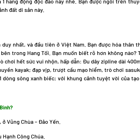
1 hang động độc đáo này nhé. Bạn được ngồi trên thuyề
nh đất di sản này.
m duy nhất, và đầu tiên ở Việt Nam. Bạn được hóa thân t
ở bên trong Hang Tối. Bạn muốn biết rõ hơn không nào? 
ò chơi hết sức vui nhộn, hấp dẫn: Đu dây zipline dài 400m
uyền kayak; đạp vịp, trượt cầu mạo hiểm, trò chơi sasuk
dòng sông xanh biếc; với khung cảnh tuyệt vời của tạo 
 Bình?
, ở Vũng Chùa – Đảo Yến.
u Hạnh Công Chúa.