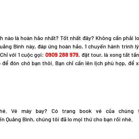
h nào là hoàn hảo nhất? Tốt nhất đây? Không cần phải l
Quảng Bình
này, đáp ứng hoàn hảo, 1 chuyến hành trình l
Chỉ với 1 cuộc gọi:
0909 288 979
, đặt tour, là xong tất tầ
o để đón chờ bạn thôi. Bạn chỉ cần lên lịch phù hợp, để 
é. Vé máy bay? Có trang book vé của chúng t
ến Quảng Bình, chúng tôi đã lo mọi thứ cho bạn rồi nhé.