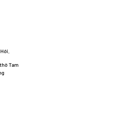
 Hới.
 thờ Tam
ng