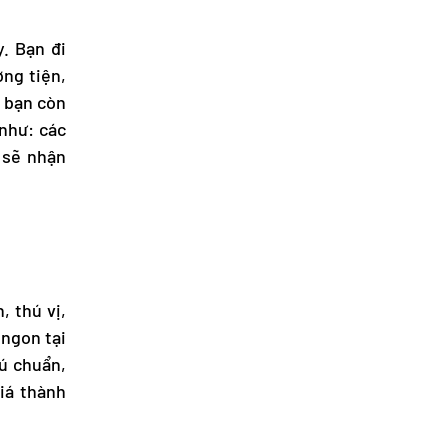
. Bạn đi
ơng tiện,
, bạn còn
 như: các
 sẽ nhận
 thú vị,
 ngon tại
rú chuẩn,
iá thành