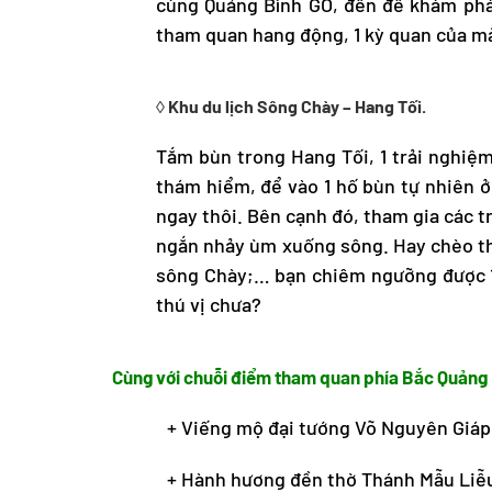
cùng Quảng Bình GO, đến để khám phá 
tham quan hang động, 1 kỳ quan của mả
◊ Khu du lịch Sông Chày – Hang Tối.
Tắm bùn trong Hang Tối, 1 trải nghiệ
thám hiểm, để vào 1 hố bùn tự nhiên 
ngay thôi. Bên cạnh đó, tham gia các tr
ngắn nhảy ùm xuống sông. Hay chèo th
sông Chày;… bạn chiêm ngưỡng được 1 
thú vị chưa?
Cùng với chuỗi điểm tham quan phía Bắc Quảng
+ Viếng mộ đại tướng Võ Nguyên Giáp
+ Hành hương đền thờ Thánh Mẫu Liễ