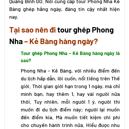
Quảng Bình GO. Nơi cung cấp
tour Phong Nha Kẻ
Bàng
ghép hằng ngày, đáng tin cậy nhất hiện
nay.
Tại sao nên đi
tour ghép Phong
Nha
– Kẻ Bàng hàng ngày?
Tour ghép Phong Nha – Kẻ Bàng hàng ngày là
sao?
Phong Nha – Kẻ Bàng, với nhiều điểm đến
du lịch hấp dẫn, lôi cuốn, nổi tiếng trên Thế
giới. Thời gian giới hạn trong 1 ngày, mà chỉ
mình bạn, hay thêm 1, hay vài người nửa
thôi. Tuy nhiên, mỗi người 1 ý, người thì
muốn đi du lịch điểm này; người lại muốn
đến điểm kia. Mà muốn tiết kiệm chi phí
cho chuyến hành trình nửa. Hiểu được nhu