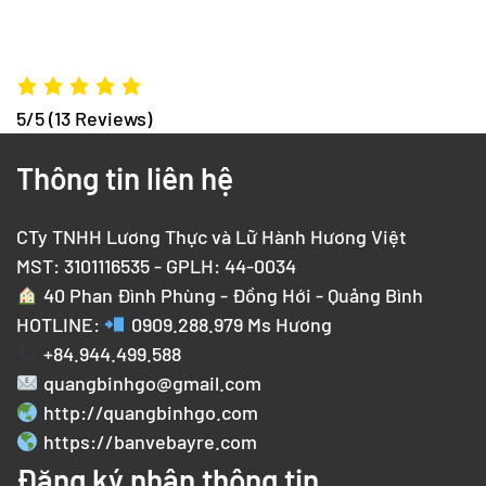
5/5
(13 Reviews)
Thông tin liên hệ
CTy TNHH Lương Thực và Lữ Hành Hương Việt
MST: 3101116535 - GPLH: 44-0034
40 Phan Đình Phùng - Đồng Hới - Quảng Bình
HOTLINE:
0909.288.979
Ms Hương
+84.944.499.588
quangbinhgo@gmail.com
http://quangbinhgo.com
https://banvebayre.com
Đăng ký nhận thông tin