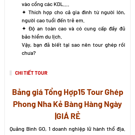
vào cổng các KDL….
✦ Thích hợp cho cả gia đình từ người lớn,
người cao tuổi đến trẻ em.
✦ Độ an toàn cao và có cung cấp đầy đủ
bảo hiểm du lịch.
Vậy, bạn đã biết tại sao nên tour ghép rồi
chưa?
CHI TIẾT TOUR
Bảng giá Tổng Hợp15 Tour Ghép
Phong Nha Kẻ Bàng Hàng Ngày
|GIÁ RẺ
Quảng Bình GO, 1 doanh nghiệp lữ hành thổ địa.