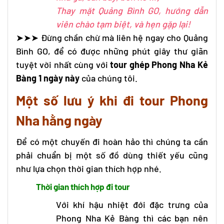
Thay mặt Quảng Bình GO, hướng dẫn
viên chào tạm biệt, và hẹn gặp lại!
➤➤➤ Đừng chần chừ mà liên hệ ngay cho Quảng
Bình GO, để có được những phút giây thư giãn
tuyệt vời nhất cùng với
tour ghép Phong Nha Kẻ
Bàng
1 ngày này
của chúng tôi.
Một số lưu ý khi đi
tour Phong
Nha
hằng ngày
Để có một chuyến đi hoàn hảo thì chúng ta cần
phải chuẩn bị một số đồ dùng thiết yếu cũng
như lựa chọn thời gian thích hợp nhé.
Thời gian thích hợp đi tour
Với khí hậu nhiệt đới đặc trưng của
Phong Nha Kẻ Bàng thì các bạn nên