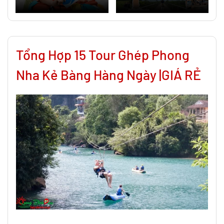
Tổng Hợp 15 Tour Ghép Phong
Nha Kẻ Bàng Hàng Ngày |GIÁ RẺ