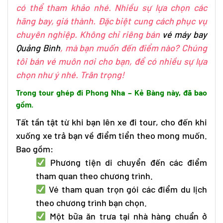
có thể tham khảo nhé. Nhiều sự lựa chọn các
hãng bay, giá thành. Đặc biệt cung cách phục vụ
chuyên nghiệp. Không chỉ riêng bán
vé máy bay
Quảng Bình
, mà bạn muốn đến điểm nào? Chúng
tôi bán vé muôn nơi cho bạn, để có nhiều sự lựa
chọn như ý nhé. Trân trọng!
Trong
tour ghép đi Phong Nha
– Kẻ Bàng này, đã bao
gồm.
Tất tần tật từ khi bạn lên xe đi tour, cho đến khi
xuống xe trả bạn về điểm tiển theo mong muốn.
Bao gồm:
Phương tiện di chuyển đến các điểm
tham quan theo chương trình.
Vé tham quan trọn gói các điểm du lịch
theo chương trình bạn chọn.
Một bữa ăn trưa tại nhà hàng chuẩn ở