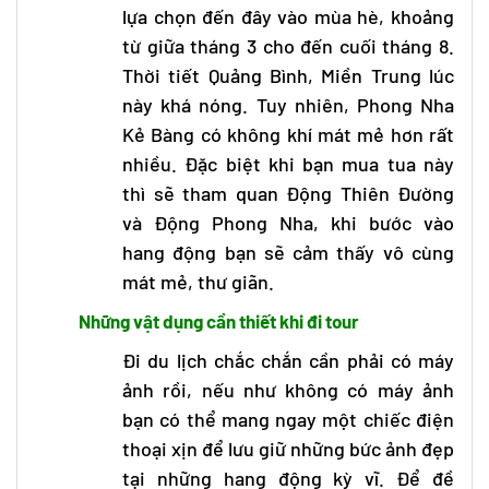
lựa chọn đến đây vào mùa hè, khoảng
từ giữa tháng 3 cho đến cuối tháng 8.
Thời tiết Quảng Bình, Miền Trung lúc
này khá nóng. Tuy nhiên, Phong Nha
Kẻ Bàng có không khí mát mẻ hơn rất
nhiều. Đặc biệt khi bạn mua tua này
thì sẽ tham quan Động Thiên Đường
và Động Phong Nha, khi bước vào
hang động bạn sẽ cảm thấy vô cùng
mát mẻ, thư giãn.
Những vật dụng cần thiết khi đi tour
Đi du lịch chắc chắn cần phải có máy
ảnh rồi, nếu như không có máy ảnh
bạn có thể mang ngay một chiếc điện
thoại xịn để lưu giữ những bức ảnh đẹp
tại những hang động kỳ vĩ. Để đề