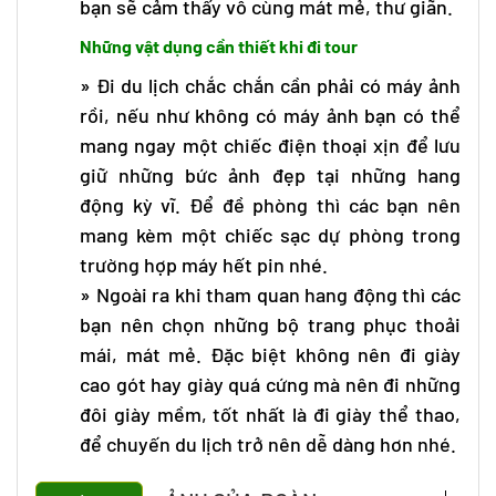
bạn sẽ cảm thấy vô cùng mát mẻ, thư giãn.
Những vật dụng cần thiết khi đi tour
» Đi du lịch chắc chắn cần phải có máy ảnh
rồi, nếu như không có máy ảnh bạn có thể
mang ngay một chiếc điện thoại xịn để lưu
giữ những bức ảnh đẹp tại những hang
động kỳ vĩ. Để đề phòng thì các bạn nên
mang kèm một chiếc sạc dự phòng trong
trường hợp máy hết pin nhé.
» Ngoài ra khi tham quan hang động thì các
bạn nên chọn những bộ trang phục thoải
mái, mát mẻ. Đặc biệt không nên đi giày
cao gót hay giày quá cứng mà nên đi những
đôi giày mềm, tốt nhất là đi giày thể thao,
để chuyến du lịch trở nên dễ dàng hơn nhé.