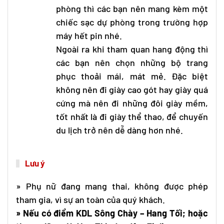
phòng thì các bạn nên mang kèm một
chiếc sạc dự phòng trong trường hợp
máy hết pin nhé.
Ngoài ra khi tham quan hang động thì
các bạn nên chọn những bộ trang
phục thoải mái, mát mẻ. Đặc biệt
không nên đi giày cao gót hay giày quá
cứng mà nên đi những đôi giày mềm,
tốt nhất là đi giày thể thao, để chuyến
du lịch trở nên dễ dàng hơn nhé.
Lưu ý
» Phụ nữ đang mang thai, không được phép
tham gia, vì sự an toàn của quý khách.
» Nếu có điểm KDL Sông Chày – Hang Tối; hoặc