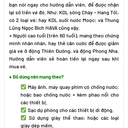
bạn nói ngay cho hướng dẫn viên, để được nhận
lại số tiền vé đó. Như: KDL sông Chày – Hang Tối,
có 2 loại vé; hay KDL suối nước Moọc; và Thung
Lũng Ngọc Bích HAVA cũng vậy.
» Người cao tuổi (trên 60 tuổi), mang theo chứng
minh nhân nhân, hay thẻ căn cước để được giảm
giá vé ở động Thiên Đường, và động Phong Nha.
Hướng dẫn viên sẽ hoàn tiền lại ngay sau khi
mua vé.
♦ Đồ dùng nên mang theo?
Máy ảnh, máy quay phim có chống nước;
hoặc bao chống nước + kèm phao nổi cho
các thiết bị.
Sạc dự phòng cho các thiết bị di động.
Sử dụng giày thể thao; hoặc các loại
giày dép mềm.