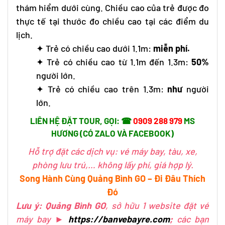
thám hiểm dưới cùng. Chiều cao của trẻ được đo
thực tế tại thước đo chiều cao tại các điểm du
lịch.
✦ Trẻ có chiều cao dưới 1.1m:
miễn phí.
✦ Trẻ có chiều cao từ 1.1m đến 1.3m:
50%
người lớn.
✦ Trẻ có chiều cao trên 1.3m:
như
người
lớn.
LIÊN HỆ ĐẶT TOUR, GỌI: ☎
0909 288 979
MS
HƯƠNG (CÓ ZALO VÀ FACEBOOK)
Hỗ trợ đặt các dịch vụ: vé máy bay, tàu, xe,
phòng lưu trú,… không lấy phí, giá hợp lý.
Song Hành Cùng Quảng Bình GO – Đi Đâu Thích
Đó
Lưu ý:
Quảng Bình GO
, sở hữu 1 website đặt vé
máy bay
►
https://banvebayre.com
;
các bạn